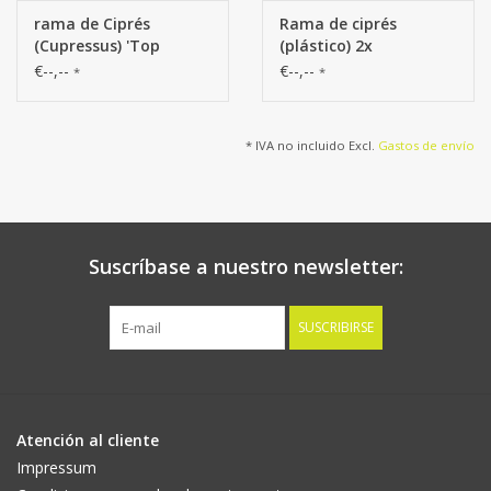
rama de Ciprés
Rama de ciprés
(Cupressus) 'Top
(plástico) 2x
Green', 13 hojas, 60cm
ramificada y tallo de
€--,--
€--,--
*
*
plástico marrón, 76 cm
* IVA no incluido Excl.
Gastos de envío
Suscríbase a nuestro newsletter:
SUSCRIBIRSE
Atención al cliente
Impressum