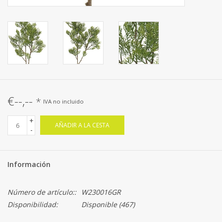
€--,--
*
IVA no incluido
+
AÑADIR A LA CESTA
-
Información
Número de artículo::
W230016GR
Disponibilidad:
Disponible
(467)