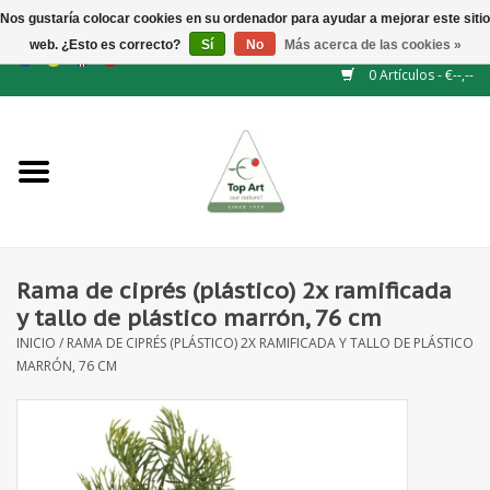
Nos gustaría colocar cookies en su ordenador para ayudar a mejorar este sitio
web. ¿Esto es correcto?
Sí
No
Más acerca de las cookies »
EUR
/
GBP
/
CHF
/
BGN
/
DKK
/
ISK
/
NOK
0 Artículos - €--,--
Inicio
NUEVO
Accesorios de flores
Rama de ciprés (plástico) 2x ramificada
y tallo de plástico marrón, 76 cm
Flores artificiales
INICIO
/
RAMA DE CIPRÉS (PLÁSTICO) 2X RAMIFICADA Y TALLO DE PLÁSTICO
MARRÓN, 76 CM
plantas artificiales
Rama de hojas / bayas