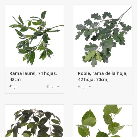
Rama laurel, 74 hojas,
Roble, rama de la hoja,
48cm
42 hoja, 70cm,
resistente al fuego y
€--,--
€--,--
€--,--
*
*
resistente de rayos UV