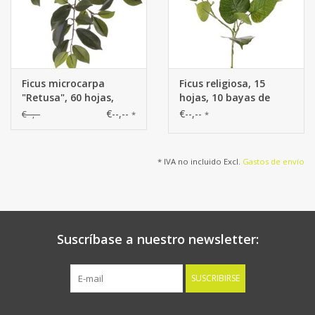
Ficus microcarpa
Ficus religiosa, 15
"Retusa", 60 hojas,
hojas, 10 bayas de
65cm
plastico, 78 cm
€--,--
€--,--
€--,--
*
*
* IVA no incluido Excl.
Gastos de envío
Suscríbase a nuestro newsletter:
SUSCRIBIRSE