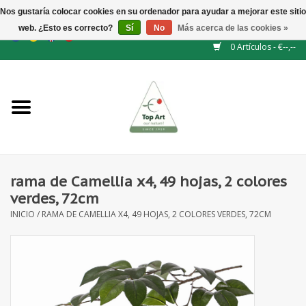
Nos gustaría colocar cookies en su ordenador para ayudar a mejorar este sitio
web. ¿Esto es correcto?
Sí
No
Más acerca de las cookies »
EUR
/
GBP
/
CHF
/
BGN
/
DKK
/
ISK
/
NOK
0 Artículos - €--,--
Inicio
NUEVO
Accesorios de flores
rama de Camellia x4, 49 hojas, 2 colores
verdes, 72cm
Flores artificiales
INICIO
/
RAMA DE CAMELLIA X4, 49 HOJAS, 2 COLORES VERDES, 72CM
plantas artificiales
Rama de hojas / bayas