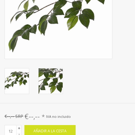
Fruta artificial
decoración
Coronas de flores
€--,--
*
€--,-- SRP
IVA no incluido
+
AÑADIR A LA CESTA
-