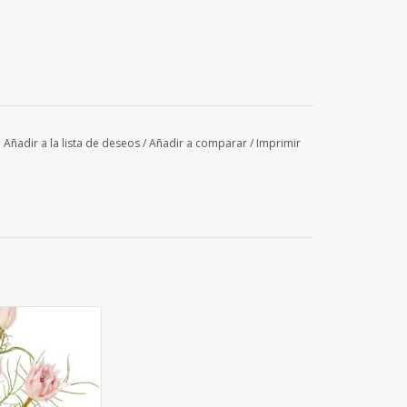
Añadir a la lista de deseos
/
Añadir a comparar
/
Imprimir
 Protea pequeña
ar) con 3 flores y
 y 12 hojas de
ico, 60 cm