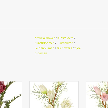
artificial flower
/
kunstbloem
/
Kunstbloemen
/
Kunstblume
/
Seidenblumen
/
silk flowers
/
zijde
bloemen
a, a. 10 cm, Ø
131264WI - Protea pequeña
131264LR -
jas, 63 cm
(barba de azúcar) con 3 flores y
(barba de azúc
2 capullos y 12 hojas de
2 capullos
plástico, 60 cm
plást