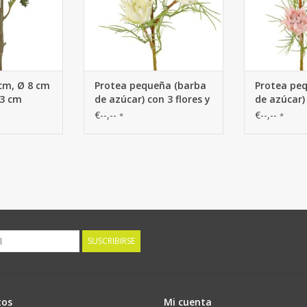
 cm, Ø 8 cm
Protea pequeña (barba
Protea pe
63 cm
de azúcar) con 3 flores y
de azúcar) 
2 capullos y 12 hojas de
2 capullos 
€--,--
€--,--
*
*
plástico, 60 cm
plástico, 
SUSCRIBIRSE
tos
Mi cuenta