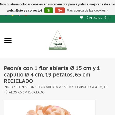
Nos gustaría colocar cookies en su ordenador para ayudar a mejorar este sitio
web. ¿Esto es correcto?
Sí
No
Más acerca de las cookies »
EUR
/
GBP
/
CHF
/
BGN
/
DKK
/
ISK
/
NOK
0 Artículos - €--,--
Inicio
NUEVO
Accesorios de flores
Peonía con 1 flor abierta Ø 15 cm y 1
capullo Ø 4 cm, 19 pétalos, 65 cm
Flores artificiales
RECICLADO
INICIO
/
PEONÍA CON 1 FLOR ABIERTA Ø 15 CM Y 1 CAPULLO Ø 4 CM, 19
plantas artificiales
PÉTALOS, 65 CM RECICLADO
Rama de hojas / bayas