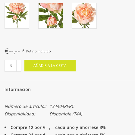
€--,--
*
IVA no incluido
+
AÑADIR A LA CESTA
-
Información
Número de artículo::
134404PERC
Disponibilidad:
Disponible
(744)
Compre 12 por €--,-- cada uno y ahórrese 3%
Compre 24 por €--,-- cada uno y ahórrese 5%