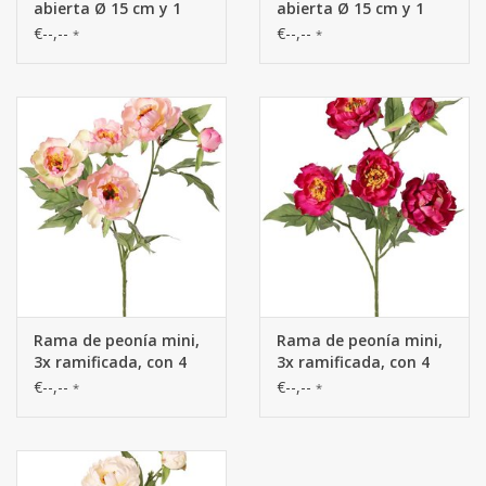
abierta Ø 15 cm y 1
abierta Ø 15 cm y 1
capullo Ø 4 cm, 19
capullo Ø 4 cm, 19
€--,--
€--,--
*
*
pétalos, 65 cm
pétalos, 65 cm
RECICLADO
RECICLADO
Rama de peonía mini,
Rama de peonía mini,
3x ramificada, con 4
3x ramificada, con 4
flores Ø 7 cm, (2 L/ 2 M)
flores Ø 7 cm, (2 L/ 2 M)
€--,--
€--,--
*
*
y 1 capullo, 14 hojas,
y 1 capullo, 14 hojas,
60 cm RECICLADO
60 cm RECICLADO