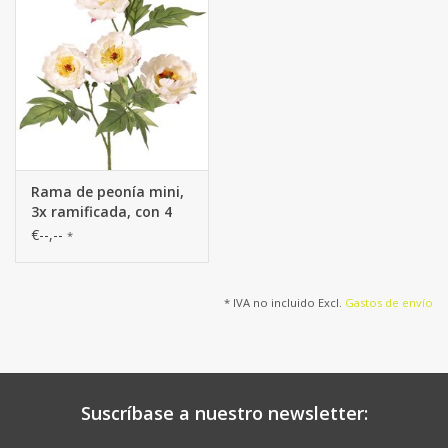
Rama de peonía mini,
3x ramificada, con 4
flores Ø 7 cm, (2 L/ 2 M)
€--,--
*
y 1 capullo, 14 hojas,
60 cm RECICLADO
* IVA no incluido Excl.
Gastos de envío
Suscríbase a nuestro newsletter: