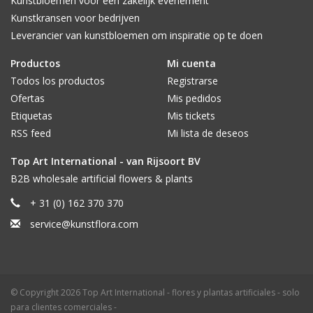
Kunstbloemen voor een zakelijk evenement
Kunstkransen voor bedrijven
Leverancier van kunstbloemen om inspiratie op te doen
Productos
Mi cuenta
Todos los productos
Registrarse
Ofertas
Mis pedidos
Etiquetas
Mis tickets
RSS feed
Mi lista de deseos
Top Art International - van Rijsoort BV
B2B wholesale artificial flowers & plants
+ 31 (0) 162 370 370
service@kunstflora.com
© Copyright 2026 Top Art International - flores y plantas artificiales - solo
para clientes comerciales -