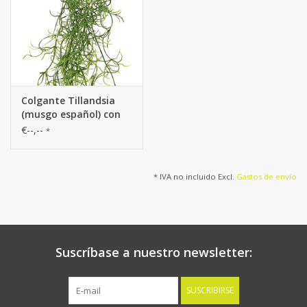
Colgante Tillandsia
(musgo español) con
24 guías, full plastic,
€--,--
*
115 cm
* IVA no incluido Excl.
Gastos de envío
Suscríbase a nuestro newsletter:
SUSCRIBIRSE