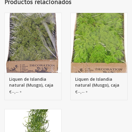
Productos relacionados
Liquen de Islandia
Liquen de Islandia
natural (Musgo), caja
natural (Musgo), caja
de 500gr - verde
de 500gr
€--,--
€--,--
*
*
medium