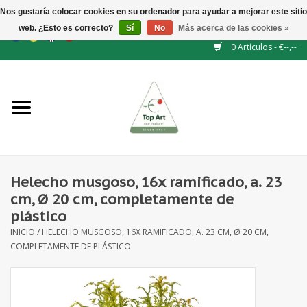
Nos gustaría colocar cookies en su ordenador para ayudar a mejorar este sitio
web. ¿Esto es correcto?
Sí
No
Más acerca de las cookies »
EUR
/
GBP
/
CHF
/
BGN
/
DKK
/
ISK
/
NOK
0 Artículos - €--,--
Inicio
NUEVO
Accesorios de flores
Helecho musgoso, 16x ramificado, a. 23
cm, Ø 20 cm, completamente de
Flores artificiales
plástico
INICIO
/
HELECHO MUSGOSO, 16X RAMIFICADO, A. 23 CM, Ø 20 CM,
plantas artificiales
COMPLETAMENTE DE PLÁSTICO
Rama de hojas / bayas