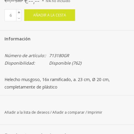
€--,--
*
€--,-- SRP
IVA no incluido
+
AÑADIR A LA CESTA
-
Información
Número de artículo::
713180GR
Disponibilidad:
Disponible
(762)
Helecho musgoso, 16x ramificado, a. 23 cm, Ø 20 cm,
completamente de plástico
Añadir a la lista de deseos
/
Añadir a comparar
/
Imprimir