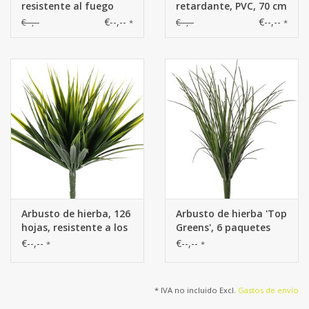
resistente al fuego
retardante, PVC, 70 cm
€--,--
€--,--
€--,--
€--,--
*
*
Arbusto de hierba, 126
Arbusto de hierba 'Top
hojas, resistente a los
Greens', 6 paquetes
rayos UV y al fuego, 30
con 90 hojas,
€--,--
€--,--
*
*
cm (incl. tallo)
resistente a los rayos
UV, de plástico, Ø 25 /
a. 38 cm
* IVA no incluido Excl.
Gastos de envío