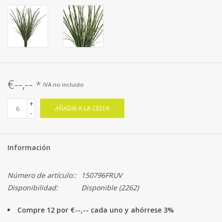
€--,--
*
IVA no incluido
+
AÑADIR A LA CESTA
-
Información
Número de artículo::
150796FRUV
Disponibilidad:
Disponible
(2262)
Compre 12 por €--,-- cada uno y ahórrese 3%