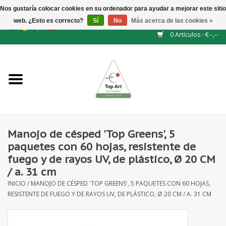
Nos gustaría colocar cookies en su ordenador para ayudar a mejorar este sitio
web. ¿Esto es correcto?
Sí
No
Más acerca de las cookies »
EUR
/
GBP
/
CHF
/
BGN
/
DKK
/
ISK
/
NOK
0 Artículos - €--,--
Inicio
NUEVO
Accesorios de flores
Manojo de césped 'Top Greens', 5
paquetes con 60 hojas, resistente de
Flores artificiales
fuego y de rayos UV, de plástico, Ø 20 CM
/ a. 31 cm
plantas artificiales
INICIO
/
MANOJO DE CÉSPED 'TOP GREENS', 5 PAQUETES CON 60 HOJAS,
RESISTENTE DE FUEGO Y DE RAYOS UV, DE PLÁSTICO, Ø 20 CM / A. 31 CM
Rama de hojas / bayas