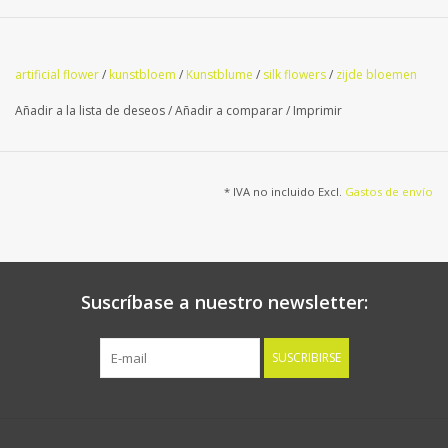
artificial flower
/
kunstbloem
/
Kunstblume
/
silk flowers
/
zijde bloemen
Añadir a la lista de deseos
/
Añadir a comparar
/
Imprimir
* IVA no incluido Excl.
Gastos de envío
Suscríbase a nuestro newsletter:
SUSCRIBIRSE