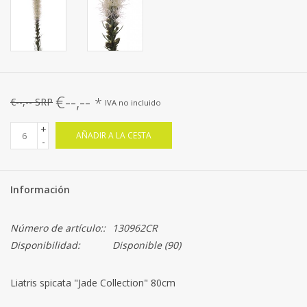
€--,--
*
€--,-- SRP
IVA no incluido
+
AÑADIR A LA CESTA
-
Información
Número de artículo::
130962CR
Disponibilidad:
Disponible
(90)
Liatris spicata "Jade Collection" 80cm