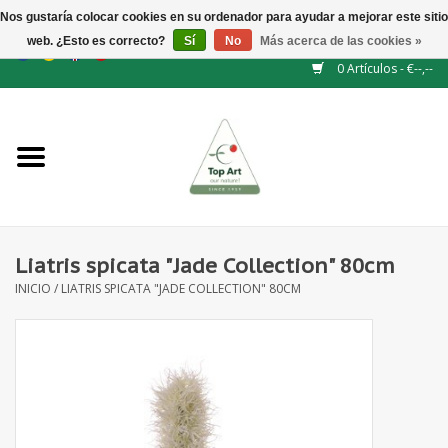
Nos gustaría colocar cookies en su ordenador para ayudar a mejorar este sitio
web. ¿Esto es correcto?
Sí
No
Más acerca de las cookies »
EUR
/
GBP
/
CHF
/
BGN
/
DKK
/
ISK
/
NOK
0 Artículos - €--,--
Inicio
NUEVO
Accesorios de flores
Liatris spicata "Jade Collection" 80cm
INICIO
/
LIATRIS SPICATA "JADE COLLECTION" 80CM
Flores artificiales
plantas artificiales
Rama de hojas / bayas