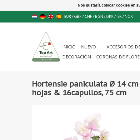
Nos gustaría colocar cookies en s
EUR
/
GBP
/
CHF
/
BGN
/
DKK
/
ISK
/
NOK
INICIO
NUEVO
ACCESORIOS D
DECORACIÓN
CORONAS DE FLORE
Hortensie paniculata Ø 14 cm 
hojas & 16capullos, 75 cm