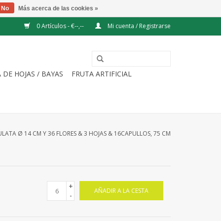
No
Más acerca de las cookies »
0 Artículos - €--,--
Mi cuenta / Registrarse
 DE HOJAS / BAYAS
FRUTA ARTIFICIAL
LATA Ø 14 CM Y 36 FLORES & 3 HOJAS & 16CAPULLOS, 75 CM
+
AÑADIR A LA CESTA
-