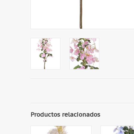
Productos relacionados
130747CR - Hortensia
130748LB - Horten