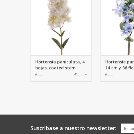
paniculata, 4 hojas, coated stem
Ø 14 cm y 36 flor
81cm, flor 20cm
16capullos
Hortensia paniculata, 4
Hortensie pa
hojas, coated stem
14 cm y 36 flo
81cm, flor 20cm
hojas & 16cap
€--,--
€--,--
€--,--
*
cm
Suscríbase a nuestro newsletter: