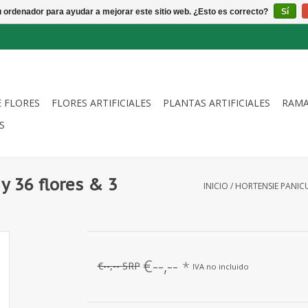
u ordenador para ayudar a mejorar este sitio web. ¿Esto es correcto?
Sí
E FLORES
FLORES ARTIFICIALES
PLANTAS ARTIFICIALES
RAMA
S
y 36 flores & 3
INICIO
/
HORTENSIE PANICU
€--,--
*
€--,-- SRP
IVA no incluido