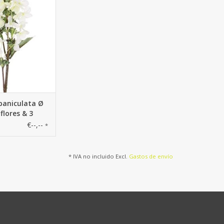
4 cm y 36 flores &
6capullos, 75 cm
paniculata Ø
flores & 3
capullos, 75
€--,--
*
* IVA no incluido Excl.
Gastos de envío