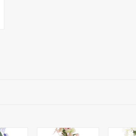
sie paniculata
130748RG - Hortensie
130748WG