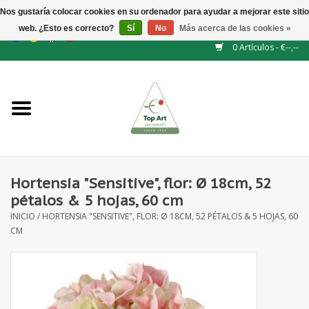
Nos gustaría colocar cookies en su ordenador para ayudar a mejorar este sitio
web. ¿Esto es correcto?
Sí
No
Más acerca de las cookies »
EUR
/
GBP
/
CHF
/
BGN
/
DKK
/
ISK
/
NOK
0 Artículos - €--,--
Inicio
NUEVO
Accesorios de flores
Hortensia "Sensitive", flor: Ø 18cm, 52
pétalos & 5 hojas, 60 cm
Flores artificiales
INICIO
/
HORTENSIA "SENSITIVE", FLOR: Ø 18CM, 52 PÉTALOS & 5 HOJAS, 60
CM
plantas artificiales
Rama de hojas / bayas