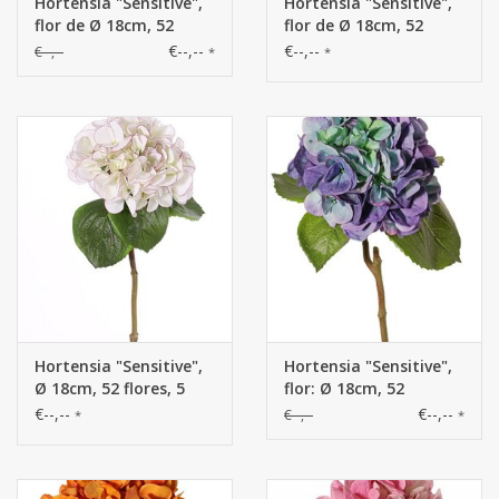
Hortensia "Sensitive",
Hortensia "Sensitive",
flor de Ø 18cm, 52
flor de Ø 18cm, 52
flores & 5 hojas, 60cm
flores & 5 hojas, 60cm
€--,--
€--,--
€--,--
*
*
Hortensia "Sensitive",
Hortensia "Sensitive",
Ø 18cm, 52 flores, 5
flor: Ø 18cm, 52
hojas, 60cm
pétalos & 5 hojas, 60
€--,--
€--,--
€--,--
*
*
cm