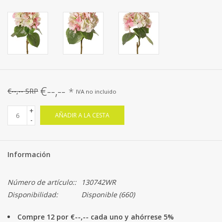
€--,--
*
€--,-- SRP
IVA no incluido
+
AÑADIR A LA CESTA
-
Información
Número de artículo::
130742WR
Disponibilidad:
Disponible
(660)
Compre 12 por €--,-- cada uno y ahórrese 5%