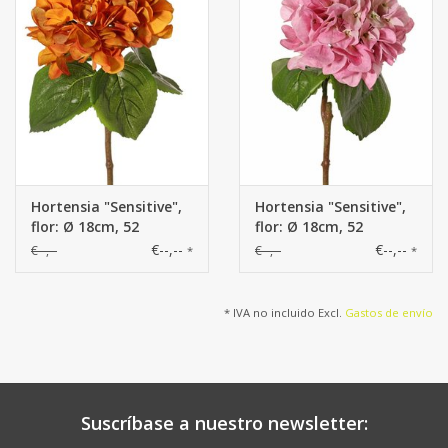
Hortensia "Sensitive",
Hortensia "Sensitive",
flor: Ø 18cm, 52
flor: Ø 18cm, 52
pétalos & 5 hojas, 60
pétalos & 5 hojas, 60
€--,--
€--,--
€--,--
€--,--
*
*
cm
cm
* IVA no incluido Excl.
Gastos de envío
Suscríbase a nuestro newsletter: