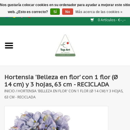
Nos gustaría colocar cookies en su ordenador para ayudar a mejorar este sitio
web. ¿Esto es correcto?
Sí
No
Más acerca de las cookies »
EUR
/
GBP
/
CHF
/
BGN
/
DKK
/
ISK
/
NOK
0 Artículos - €--,--
Inicio
NUEVO
Accesorios de flores
Hortensia 'Belleza en flor' con 1 flor (Ø
14 cm) y 3 hojas, 63 cm - RECICLADA
Flores artificiales
INICIO
/
HORTENSIA 'BELLEZA EN FLOR' CON 1 FLOR (Ø 14 CM) Y 3 HOJAS,
63 CM - RECICLADA
plantas artificiales
Rama de hojas / bayas