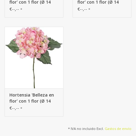
flor' con 1 flor (Ø 14
flor' con 1 flor (Ø 14
cm) y 3 hojas, 63 cm -
cm) y 3 hojas, 63 cm -
€--,--
€--,--
*
*
RECICLADA
RECICLADA
Hortensia 'Belleza en
flor' con 1 flor (Ø 14
cm) y 3 hojas, 63 cm -
€--,--
*
RECICLADA
* IVA no incluido Excl.
Gastos de envío