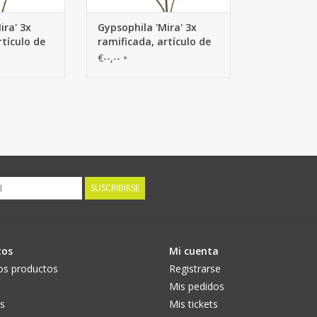
ira' 3x
Gypsophila 'Mira' 3x
rtículo de
ramificada, artículo de
cm
plástico, 65 cm
€--,--
*
SUSCRIBIRSE
tos
Mi cuenta
os productos
Registrarse
Mis pedidos
s
Mis tickets