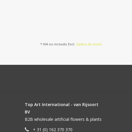
* IVA no incluido Excl.
Gastos de envío
Top Art International - van Rijsoort
BV
B2B wholesale artificial flowers & plants
+ 31 (0) 162 370 370