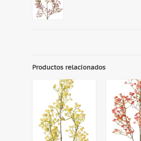
Productos relacionados
130710AG - Gypsophila 'Mira' 3x
130710RS - Gypsop
ramificada, artículo de plástico,
ramificada, artícu
65 cm
65 