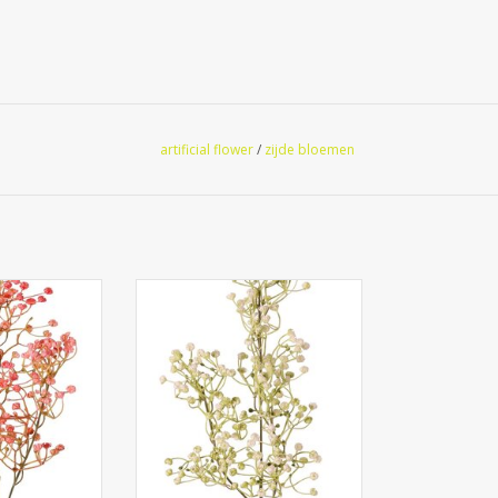
artificial flower
/
zijde bloemen
hila 'Mira' 3x
130710WG - Gypsophila 'Mira'
lo de plástico,
3x ramificada, artículo de
cm
plástico, 65 cm