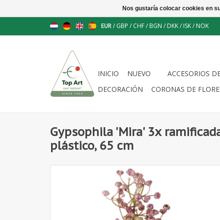
Nos gustaría colocar cookies en s
EUR
/
GBP
/
CHF
/
BGN
/
DKK
/
ISK
/
NOK
INICIO
NUEVO
ACCESORIOS D
DECORACIÓN
CORONAS DE FLORE
Gypsophila 'Mira' 3x ramificada
plástico, 65 cm