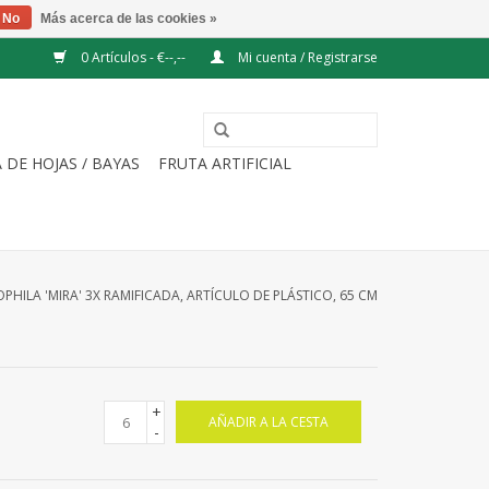
No
Más acerca de las cookies »
0 Artículos - €--,--
Mi cuenta / Registrarse
 DE HOJAS / BAYAS
FRUTA ARTIFICIAL
PHILA 'MIRA' 3X RAMIFICADA, ARTÍCULO DE PLÁSTICO, 65 CM
+
AÑADIR A LA CESTA
-