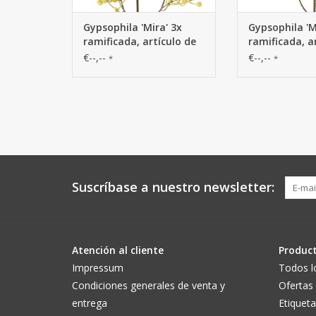
Gypsophila 'Mira' 3x
Gypsophila 'M
ramificada, artículo de
ramificada, a
plástico, 65 cm
plástico, 65 
€--,--
€--,--
*
*
Suscríbase a nuestro newsletter:
Atención al cliente
Produc
Impressum
Todos l
Condiciones generales de venta y
Ofertas
entrega
Etiqueta