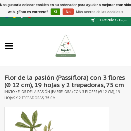
Nos gustaría colocar cookies en su ordenador para ayudar a mejorar este sitio
web. ¿Esto es correcto?
Sí
No
Más acerca de las cookies »
EUR
/
GBP
/
CHF
/
BGN
/
DKK
/
ISK
/
NOK
0 Artículos - €--,--
Inicio
NUEVO
Accesorios de flores
Flor de la pasión (Passiflora) con 3 flores
(Ø 12 cm), 19 hojas y 2 trepadoras, 75 cm
Flores artificiales
INICIO
/
FLOR DE LA PASIÓN (PASSIFLORA) CON 3 FLORES (Ø 12 CM), 19
HOJAS Y 2 TREPADORAS, 75 CM
plantas artificiales
Rama de hojas / bayas