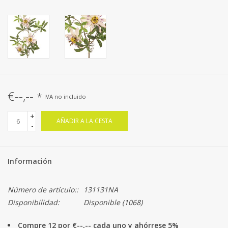
€--,--
*
IVA no incluido
+
AÑADIR A LA CESTA
-
Información
Número de artículo::
131131NA
Disponibilidad:
Disponible
(1068)
Compre 12 por €--,-- cada uno y ahórrese 5%