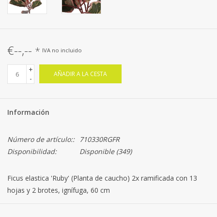
€--,--
*
IVA no incluido
+
AÑADIR A LA CESTA
-
Información
Número de artículo::
710330RGFR
Disponibilidad:
Disponible
(349)
Ficus elastica 'Ruby' (Planta de caucho) 2x ramificada con 13
hojas y 2 brotes, ignífuga, 60 cm