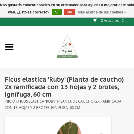
Nos gustaría colocar cookies en su ordenador para ayudar a mejorar este sitio
web. ¿Esto es correcto?
Sí
No
Más acerca de las cookies »
EUR
/
GBP
/
CHF
/
BGN
/
DKK
/
ISK
/
NOK
0 Artículos - €--,--
Inicio
NUEVO
Accesorios de flores
Ficus elastica 'Ruby' (Planta de caucho)
2x ramificada con 13 hojas y 2 brotes,
Flores artificiales
ignífuga, 60 cm
INICIO
/
FICUS ELASTICA 'RUBY' (PLANTA DE CAUCHO) 2X RAMIFICADA
plantas artificiales
CON 13 HOJAS Y 2 BROTES, IGNÍFUGA, 60 CM
Rama de hojas / bayas