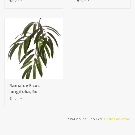
€--,--
€--,--
*
*
fuego - oferta especial
rayos UV, 77cm
Rama de Ficus
longifolia, 5x
ramificada, con 37
€--,--
*
hojas de poliéster, 82
cm, ignífuga
* IVA no incluido Excl.
Gastos de envío