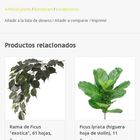
Artificial plants
/
Kunstplant
/
kunstplanten
Añadir a la lista de deseos
/
Añadir a comparar
/
Imprimir
Productos relacionados
Rama de Ficus
Ficus lyrata (higuera
"exotica", 61 hojas,
hoja de violín), 11
77cm - resistente al
hojas, resistente de