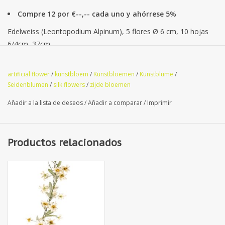
Compre 12 por €--,-- cada uno y ahórrese 5%
Edelweiss (Leontopodium Alpinum), 5 flores Ø 6 cm, 10 hojas
6/4cm, 37cm
artificial flower
/
kunstbloem
/
Kunstbloemen
/
Kunstblume
/
Seidenblumen
/
silk flowers
/
zijde bloemen
Añadir a la lista de deseos
/
Añadir a comparar
/
Imprimir
Productos relacionados