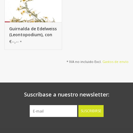
Guirnalda de Edelweiss
(Leontopodium), con
72 flores (37L/ 34M) y
€--,--
*
36 mechones de hojas
(108 en total), 180 cm
* IVA no incluido Excl.
Gastos de envío
Suscríbase a nuestro newsletter:
SUSCRIBIRSE