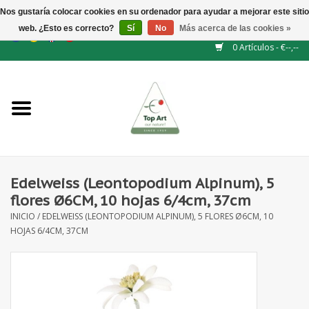
Nos gustaría colocar cookies en su ordenador para ayudar a mejorar este sitio
web. ¿Esto es correcto?
Sí
No
Más acerca de las cookies »
EUR
/
GBP
/
CHF
/
BGN
/
DKK
/
ISK
/
NOK
0 Artículos - €--,--
Inicio
NUEVO
Accesorios de flores
Edelweiss (Leontopodium Alpinum), 5
flores Ø6CM, 10 hojas 6/4cm, 37cm
Flores artificiales
INICIO
/
EDELWEISS (LEONTOPODIUM ALPINUM), 5 FLORES Ø6CM, 10
HOJAS 6/4CM, 37CM
plantas artificiales
Rama de hojas / bayas