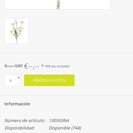
€--,--
*
€--,-- SRP
IVA no incluido
+
AÑADIR A LA CESTA
-
Información
Número de artículo::
130555NA
Disponibilidad:
Disponible
(744)