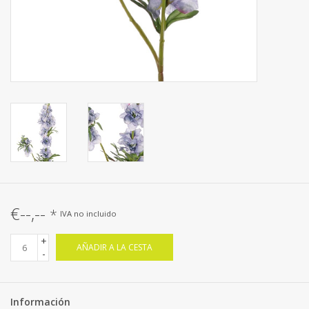
€--,--
*
IVA no incluido
+
AÑADIR A LA CESTA
-
Información