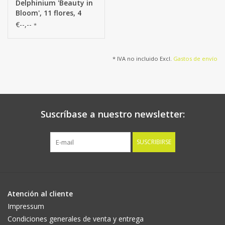
Delphinium 'Beauty in
Bloom', 11 flores, 4
capullos y 7 pares de
€--,--
*
hojas, 93 cm -
RECICLADO
* IVA no incluido Excl.
Gastos de envío
Suscríbase a nuestro newsletter:
SUSCRIBIRSE
Atención al cliente
Impressum
Condiciones generales de venta y entrega