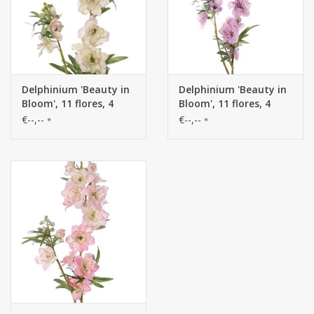
Delphinium 'Beauty in
Delphinium 'Beauty in
Bloom', 11 flores, 4
Bloom', 11 flores, 4
capullos y 7 pares de
capullos y 7 pares de
€--,--
€--,--
*
*
hojas, 93 cm -
hojas, 93 cm -
RECICLADO
RECICLADO