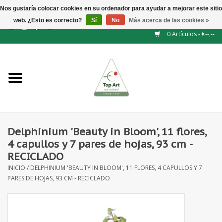
Nos gustaría colocar cookies en su ordenador para ayudar a mejorar este sitio
web. ¿Esto es correcto?
Sí
No
Más acerca de las cookies »
EUR
/
GBP
/
CHF
/
BGN
/
DKK
/
ISK
/
NOK
0 Artículos - €--,--
Inicio
NUEVO
Accesorios de flores
Delphinium 'Beauty in Bloom', 11 flores,
4 capullos y 7 pares de hojas, 93 cm -
Flores artificiales
RECICLADO
INICIO
/
DELPHINIUM 'BEAUTY IN BLOOM', 11 FLORES, 4 CAPULLOS Y 7
plantas artificiales
PARES DE HOJAS, 93 CM - RECICLADO
Rama de hojas / bayas