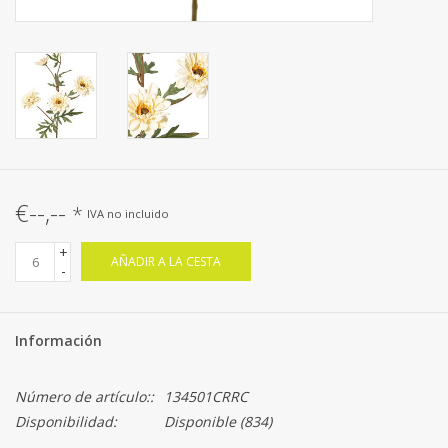
€--,--
*
IVA no incluido
+
AÑADIR A LA CESTA
-
Información
Número de artículo::
134501CRRC
Disponibilidad:
Disponible
(834)