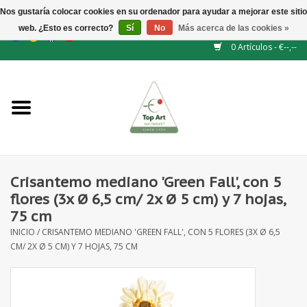
Nos gustaría colocar cookies en su ordenador para ayudar a mejorar este sitio
web. ¿Esto es correcto?
Sí
No
Más acerca de las cookies »
EUR
/
GBP
/
CHF
/
BGN
/
DKK
/
ISK
/
NOK
0 Artículos - €--,--
Inicio
NUEVO
Accesorios de flores
Crisantemo mediano 'Green Fall', con 5
flores (3x Ø 6,5 cm/ 2x Ø 5 cm) y 7 hojas,
Flores artificiales
75 cm
INICIO
/
CRISANTEMO MEDIANO 'GREEN FALL', CON 5 FLORES (3X Ø 6,5
plantas artificiales
CM/ 2X Ø 5 CM) Y 7 HOJAS, 75 CM
Rama de hojas / bayas