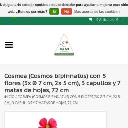
Nos gustaría colocar cookies en su ordenador para ayudar a mejorar este sitio
web. ¿Esto es correcto?
Sí
No
Más acerca de las cookies »
EUR
/
GBP
/
CHF
/
BGN
/
DKK
/
ISK
/
NOK
0 Artículos - €--,--
Inicio
NUEVO
Accesorios de flores
Cosmea (Cosmos bipinnatus) con 5
flores (3x Ø 7 cm, 2x 5 cm), 3 capullos y 7
Flores artificiales
matas de hojas, 72 cm
INICIO
/
COSMEA (COSMOS BIPINNATUS) CON 5 FLORES (3X Ø 7 CM, 2X 5
plantas artificiales
CM), 3 CAPULLOS Y 7 MATAS DE HOJAS, 72 CM
Rama de hojas / bayas