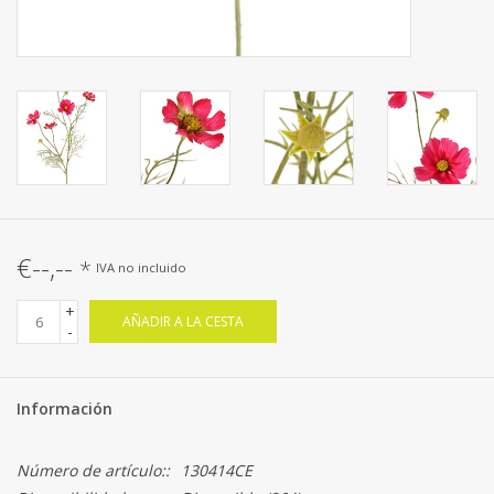
€--,--
*
IVA no incluido
+
AÑADIR A LA CESTA
-
Información
Número de artículo::
130414CE