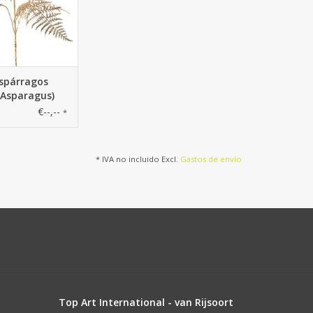
spárragos
 (Asparagus)
w' 7 hojas, 85
€--,--
*
* IVA no incluido Excl.
Gastos de envío
Top Art International - van Rijsoort