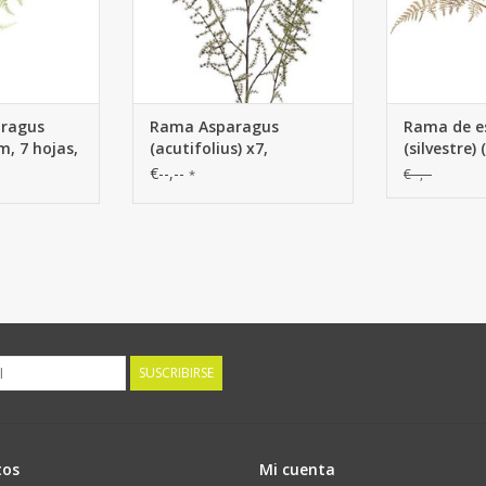
aragus
Rama Asparagus
Rama de e
m, 7 hojas,
(acutifolius) x7,
(silvestre)
'AutumnBreeze', 130cm
'Winter Glo
€--,--
€--,--
*
cm
SUSCRIBIRSE
tos
Mi cuenta