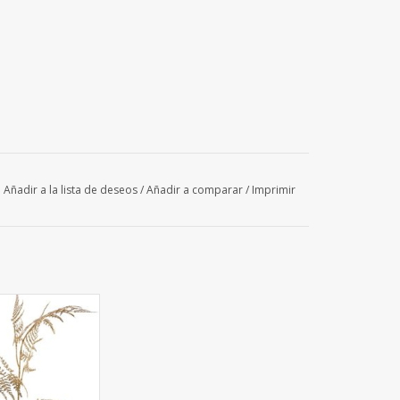
Añadir a la lista de deseos
/
Añadir a comparar
/
Imprimir
G - Rama de
s (silvestre)
 'Winter Glow' 7
s, 85 cm