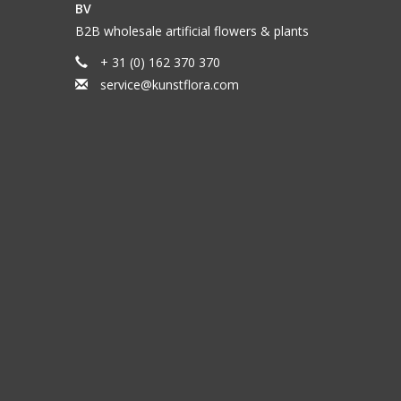
BV
B2B wholesale artificial flowers & plants
+ 31 (0) 162 370 370
service@kunstflora.com