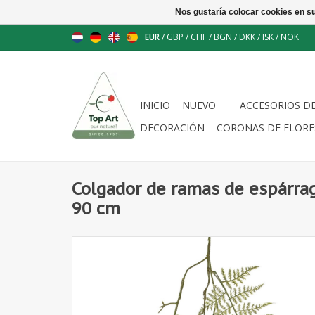
Nos gustaría colocar cookies en s
EUR
/
GBP
/
CHF
/
BGN
/
DKK
/
ISK
/
NOK
INICIO
NUEVO
ACCESORIOS D
DECORACIÓN
CORONAS DE FLORE
Colgador de ramas de espárrag
90 cm