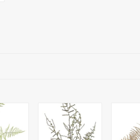
gus 'Bella',
150027GR- Rama Asparagus
W220024L
jas, 86cm
(acutifolius) x7, 'AutumnBreeze',
espárrago
130cm
(Asparagus)
hoja