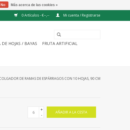
No
Más acerca de las cookies »
0 Artículos - €--,--
Mi cuenta / Registrarse
 DE HOJAS / BAYAS
FRUTA ARTIFICIAL
COLGADOR DE RAMAS DE ESPÁRRAGOS CON 10 HOJAS, 90 CM
+
AÑADIR A LA CESTA
-