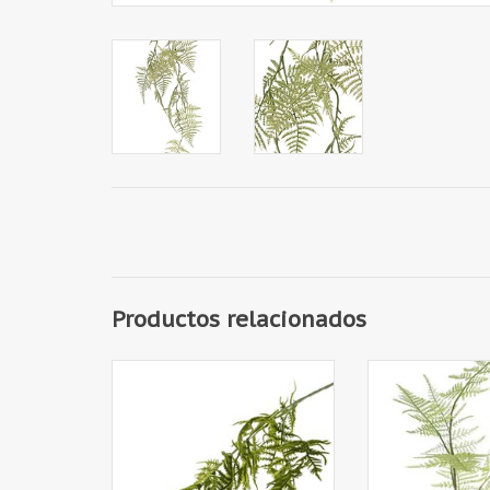
Productos relacionados
150022GR - Asparagus
rama de Aspara
(Plumosus) 3 ramitas, 18 hojas,
medium, 7 ho
86 cm