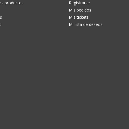
os productos
Registrarse
Mis pedidos
s
Mis tickets
d
Mi lista de deseos