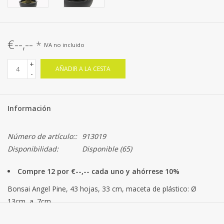
€--,--
*
IVA no incluido
+
AÑADIR A LA CESTA
-
Información
Número de artículo::
913019
Disponibilidad:
Disponible
(65)
Compre 12 por €--,-- cada uno y ahórrese 10%
Bonsai Angel Pine, 43 hojas, 33 cm, maceta de plástico: Ø
13cm, a. 7cm
Oferta especial