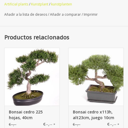
Artificial plants
/
Kunstplant
/
kunstplanten
Añadir a la lista de deseos
/
Añadir a comparar
/
Imprimir
Productos relacionados
Bonsai cedro 225
Bonsai cedro x113h,
hojas, 40cm
alt23cm, juego 10cm
€--,--
€--,--
€--,--
€--,--
*
*