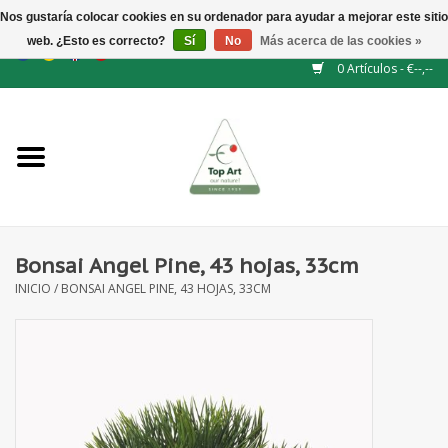
Nos gustaría colocar cookies en su ordenador para ayudar a mejorar este sitio
web. ¿Esto es correcto?
Sí
No
Más acerca de las cookies »
EUR
/
GBP
/
CHF
/
BGN
/
DKK
/
ISK
/
NOK
0 Artículos - €--,--
Inicio
NUEVO
Accesorios de flores
Bonsai Angel Pine, 43 hojas, 33cm
INICIO
/
BONSAI ANGEL PINE, 43 HOJAS, 33CM
Flores artificiales
plantas artificiales
Rama de hojas / bayas