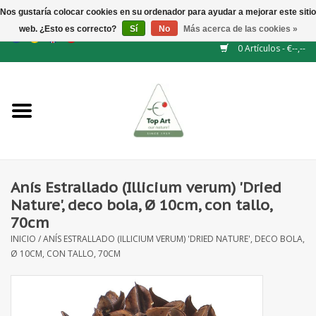
Nos gustaría colocar cookies en su ordenador para ayudar a mejorar este sitio
web. ¿Esto es correcto?
Sí
No
Más acerca de las cookies »
EUR
/
GBP
/
CHF
/
BGN
/
DKK
/
ISK
/
NOK
0 Artículos - €--,--
Inicio
NUEVO
Accesorios de flores
Anís Estrallado (Illicium verum) 'Dried
Nature', deco bola, Ø 10cm, con tallo,
Flores artificiales
70cm
INICIO
/
ANÍS ESTRALLADO (ILLICIUM VERUM) 'DRIED NATURE', DECO BOLA,
plantas artificiales
Ø 10CM, CON TALLO, 70CM
Rama de hojas / bayas