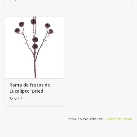
10cm, con tallo, 70cm
Rama de frutos de
Eucalipto 'Dried
Nature', 11 frutos, 63
€--,--
*
cm
* IVA no incluido Excl.
Gastos de envío