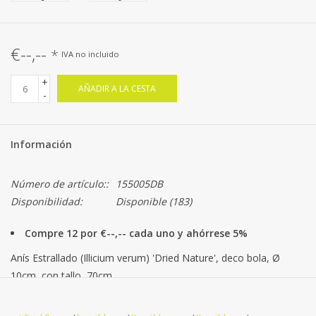
€--,--
*
IVA no incluido
+
AÑADIR A LA CESTA
-
Información
Número de artículo::
155005DB
Disponibilidad:
Disponible
(183)
Compre 12 por €--,-- cada uno y ahórrese 5%
Anís Estrallado (Illicium verum) 'Dried Nature', deco bola, Ø
10cm, con tallo, 70cm