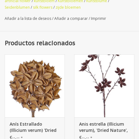
artificial flower
/
kunstbloem
/
Kunstbloemen
/
Kunstblume
/
Seidenblumen
/
silk flowers
/
zijde bloemen
Añadir a la lista de deseos
/
Añadir a comparar
/
Imprimir
Productos relacionados
Anís Estrallado
Anis estrella (Illicium
(Illicium verum) 'Dried
verum), 'Dried Nature',
Nature', deco bola, Ø
11 frutos, 63cm
€--,--
€--,--
*
*