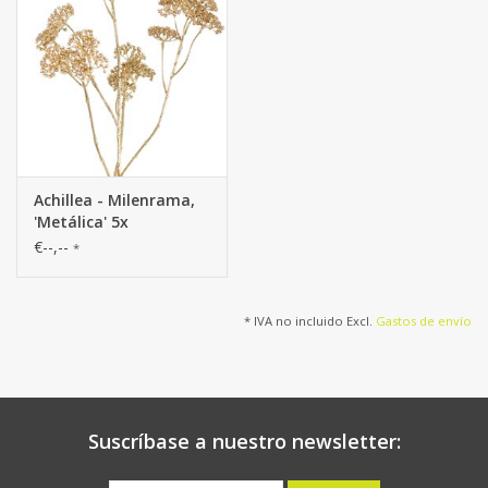
Achillea - Milenrama,
'Metálica' 5x
ramificada, 23
€--,--
*
inflorescencias (Ø 4
cm) 71 cm
* IVA no incluido Excl.
Gastos de envío
Suscríbase a nuestro newsletter: