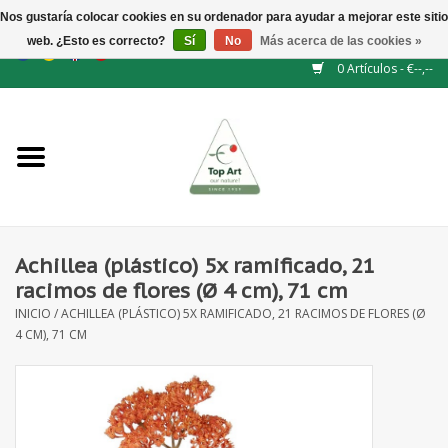
Nos gustaría colocar cookies en su ordenador para ayudar a mejorar este sitio
web. ¿Esto es correcto?
Sí
No
Más acerca de las cookies »
EUR
/
GBP
/
CHF
/
BGN
/
DKK
/
ISK
/
NOK
0 Artículos - €--,--
Inicio
NUEVO
Accesorios de flores
Achillea (plástico) 5x ramificado, 21
racimos de flores (Ø 4 cm), 71 cm
Flores artificiales
INICIO
/
ACHILLEA (PLÁSTICO) 5X RAMIFICADO, 21 RACIMOS DE FLORES (Ø
4 CM), 71 CM
plantas artificiales
Rama de hojas / bayas