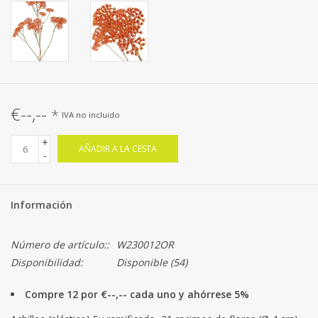
€--,--
*
IVA no incluido
+
AÑADIR A LA CESTA
-
Información
Número de artículo::
W230012OR
Disponibilidad:
Disponible
(54)
Compre 12 por €--,-- cada uno y ahórrese 5%