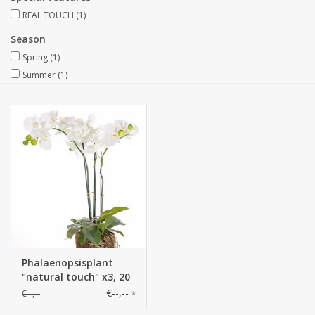
REAL TOUCH
(1)
Artificial fruit
Season
Spring
(1)
Deco Accessories
Summer
(1)
Wreaths
Phalaenopsisplant
"natural touch" x3, 20
flowers
€--,--
€--,--
*