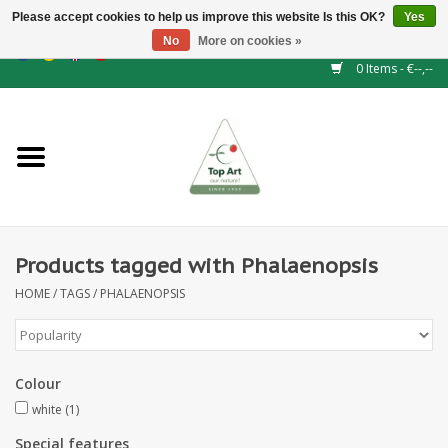
Please accept cookies to help us improve this website Is this OK?
Yes
No
More on cookies »
EUR
/
GBP
/
CHF
/
BGN
/
DKK
/
ISK
/
NOK
0 Items - €--,--
Home
NEW!
Hedge elements
Products tagged with Phalaenopsis
Floral supplies
HOME
/
TAGS
/
PHALAENOPSIS
Artificial flowers
Artificial Plants
Colour
white
(1)
Leaf - and Berry branches
Special features