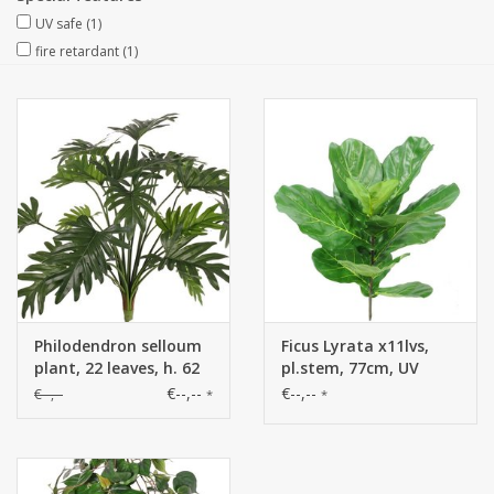
UV safe
(1)
Artificial fruit
fire retardant
(1)
Deco Accessories
Wreaths
Philodendron selloum
Ficus Lyrata x11lvs,
plant, 22 leaves, h. 62
pl.stem, 77cm, UV
cm, Ø 65 cm
safe, no pot
€--,--
€--,--
€--,--
*
*