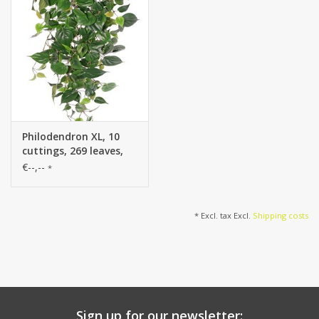
Philodendron XL, 10
cuttings, 269 leaves,
106 cm - fire retardant
€--,--
*
* Excl. tax Excl.
Shipping costs
Sign up for our newsletter: