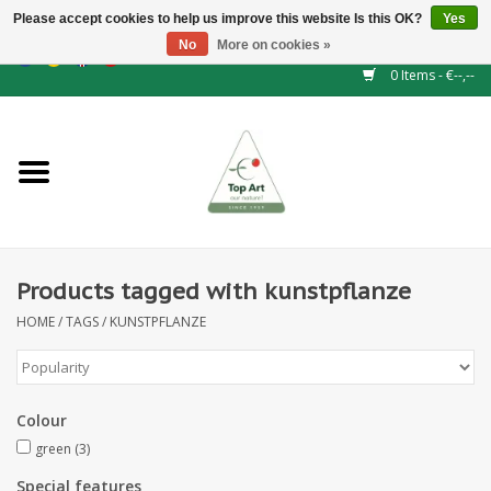
Please accept cookies to help us improve this website Is this OK?
Yes
No
More on cookies »
EUR
/
GBP
/
CHF
/
BGN
/
DKK
/
ISK
/
NOK
0 Items - €--,--
Home
NEW!
Hedge elements
Products tagged with kunstpflanze
Floral supplies
HOME
/
TAGS
/
KUNSTPFLANZE
Artificial flowers
Artificial Plants
Colour
green
(3)
Leaf - and Berry branches
Special features