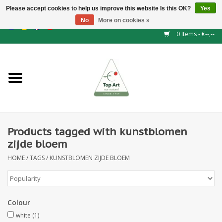
Please accept cookies to help us improve this website Is this OK?
Yes
No
More on cookies »
EUR
/
GBP
/
CHF
/
BGN
/
DKK
/
ISK
/
NOK
0 Items - €--,--
Home
NEW!
Hedge elements
Products tagged with kunstblomen
Floral supplies
zijde bloem
HOME
/
TAGS
/
KUNSTBLOMEN ZIJDE BLOEM
Artificial flowers
Artificial Plants
Colour
Leaf - and Berry branches
white
(1)