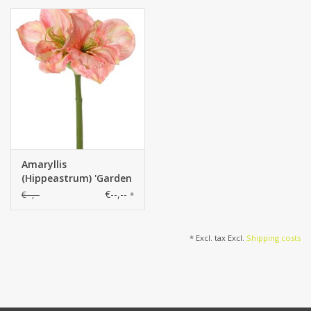
Amaryllis
(Hippeastrum) 'Garden
Art'
€--,--
€--,--
*
* Excl. tax Excl.
Shipping costs