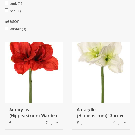
pink
(1)
red
(1)
Artificial fruit
Season
Winter
(3)
Deco Accessories
Wreaths
Amaryllis
Amaryllis
(Hippeastrum) 'Garden
(Hippeastrum) 'Garden
Art'
Art'
€--,--
€--,--
€--,--
€--,--
*
*