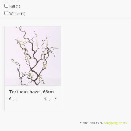
Fall
(1)
Artificial fruit
Winter
(1)
Deco Accessories
Wreaths
Tortuous hazel, 66cm
€--,--
€--,--
*
* Excl. tax Excl.
Shipping costs