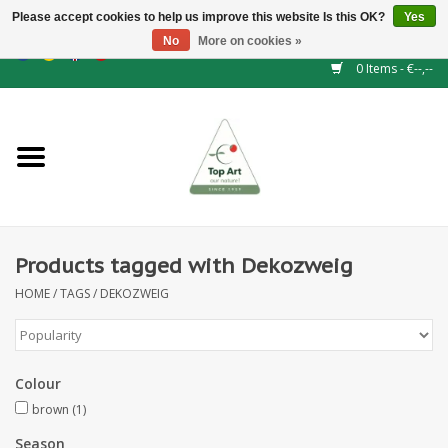
Please accept cookies to help us improve this website Is this OK?
Yes
No
More on cookies »
EUR
/
GBP
/
CHF
/
BGN
/
DKK
/
ISK
/
NOK
0 Items - €--,--
Home
NEW!
Hedge elements
Products tagged with Dekozweig
Floral supplies
HOME
/
TAGS
/
DEKOZWEIG
Artificial flowers
Artificial Plants
Colour
brown
(1)
Leaf - and Berry branches
Season