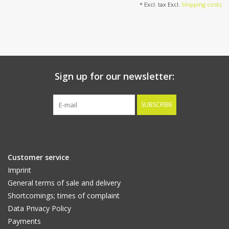
* Excl. tax Excl.
Shipping costs
Artificial fruit
Deco Accessories
Sign up for our newsletter:
Wreaths
SUBSCRIBE
Customer service
Imprint
General terms of sale and delivery
Shortcomings; times of complaint
Data Privacy Policy
Payments