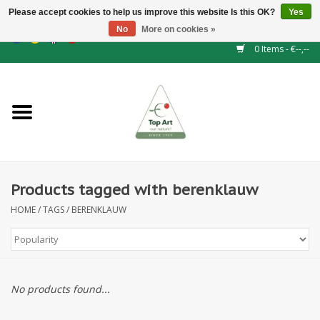
Please accept cookies to help us improve this website Is this OK?
Yes
No
More on cookies »
EUR
/
GBP
/
CHF
/
BGN
/
DKK
/
ISK
/
NOK
0 Items - €--,--
Home
NEW!
Hedge elements
Products tagged with berenklauw
Floral supplies
HOME
/
TAGS
/
BERENKLAUW
Artificial flowers
Artificial Plants
No products found...
Leaf - and Berry branches