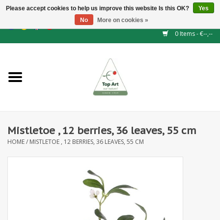
Please accept cookies to help us improve this website Is this OK?
Yes
No
More on cookies »
EUR
/
GBP
/
CHF
/
BGN
/
DKK
/
ISK
/
NOK
0 Items - €--,--
Home
NEW!
Hedge elements
Mistletoe , 12 berries, 36 leaves, 55 cm
Floral supplies
HOME
/
MISTLETOE , 12 BERRIES, 36 LEAVES, 55 CM
Artificial flowers
Artificial Plants
Leaf - and Berry branches