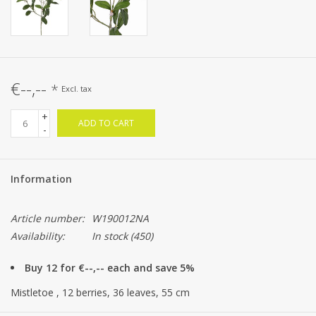
€--,--
*
Excl. tax
+
ADD TO CART
-
Information
Article number:
W190012NA
Availability:
In stock
(450)
Buy 12 for €--,-- each and save 5%
Mistletoe , 12 berries, 36 leaves, 55 cm