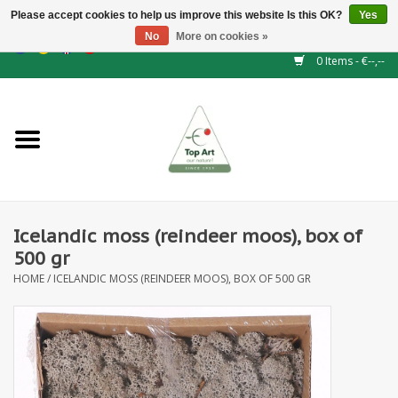
Please accept cookies to help us improve this website Is this OK?
Yes
No
More on cookies »
EUR
/
GBP
/
CHF
/
BGN
/
DKK
/
ISK
/
NOK
0 Items - €--,--
Home
NEW!
Hedge elements
Icelandic moss (reindeer moos), box of
Floral supplies
500 gr
HOME
/
ICELANDIC MOSS (REINDEER MOOS), BOX OF 500 GR
Artificial flowers
Artificial Plants
Leaf - and Berry branches