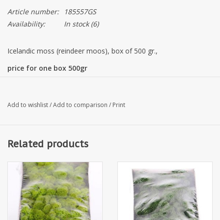
Article number:
185557GS
Availability:
In stock
(6)
Icelandic moss (reindeer moos), box of 500 gr.,
price for one box 500gr
soft, natural, pure, delicate, multi-colored, decorative, safe, non-
Add to wishlist
/
Add to comparison
/
Print
flammable
Related products