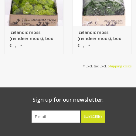
Icelandic moss
Icelandic moss
(reindeer moos), box
(reindeer moos), box
of 500 gr
of 500 gr
€--,--
€--,--
*
*
* Excl. tax Excl.
Shipping costs
Sign up for our newsletter:
SUBSCRIBE