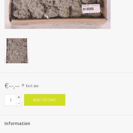
€--,--
*
Excl. tax
+
ADD TO CART
-
Information