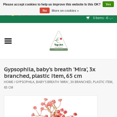
Please accept cookies to help us improve this website Is this OK?
Yes
No
More on cookies »
EUR
/
GBP
/
CHF
/
BGN
/
DKK
/
ISK
/
NOK
0 Items - €--,--
Home
NEW!
Hedge elements
Gypsophila, baby's breath 'Mira', 3x
Floral supplies
branched, plastic item, 65 cm
HOME
/
GYPSOPHILA, BABY'S BREATH 'MIRA', 3X BRANCHED, PLASTIC ITEM,
Artificial flowers
65 CM
Artificial Plants
Leaf - and Berry branches