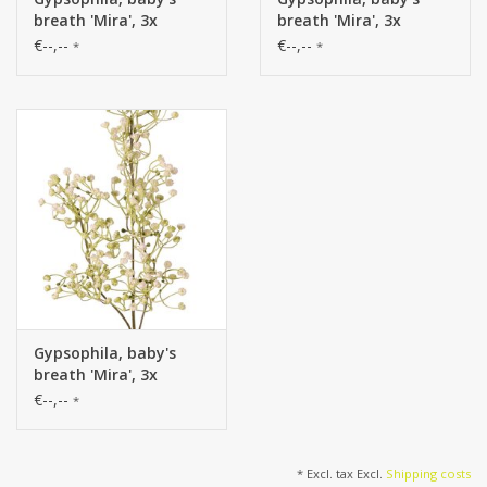
breath 'Mira', 3x
breath 'Mira', 3x
branched, plastic item,
branched, plastic item,
€--,--
€--,--
*
*
65 cm
65 cm
Gypsophila, baby's
breath 'Mira', 3x
branched, plastic item,
€--,--
*
65 cm
* Excl. tax Excl.
Shipping costs