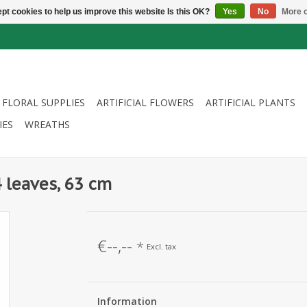
pt cookies to help us improve this website Is this OK?
Yes
No
More o
FLORAL SUPPLIES
ARTIFICIAL FLOWERS
ARTIFICIAL PLANTS
IES
WREATHS
4 leaves, 63 cm
€--,--
*
Excl. tax
Information