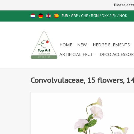
Please acce
EUR
/
GBP
/
CHF
/
BGN
/
DKK
/
ISK
/
NOK
HOME
NEW!
HEDGE ELEMENTS
ARTIFICIAL FRUIT
DECO ACCESSOR
Convolvulaceae, 15 flowers, 1