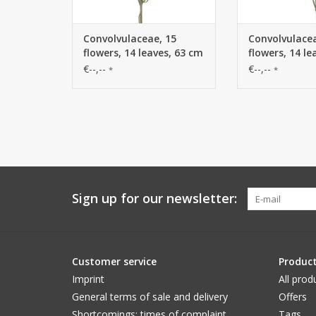
Convolvulaceae, 15
Convolvulacea
flowers, 14 leaves, 63 cm
flowers, 14 le
€--,--
€--,--
*
*
Sign up for our newsletter:
Customer service
Produc
Imprint
All prod
General terms of sale and delivery
Offers
Shortcomings; times of complaint
Tags