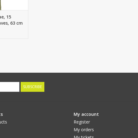
e, 15
aves, 63 cm
SUBSCRIBE
ts
My account
ucts
Register
My orders
My tickets