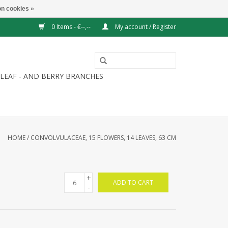
n cookies »
0 Items - €--,--
My account / Register
LEAF - AND BERRY BRANCHES
HOME
/
CONVOLVULACEAE, 15 FLOWERS, 14 LEAVES, 63 CM
+
ADD TO CART
-