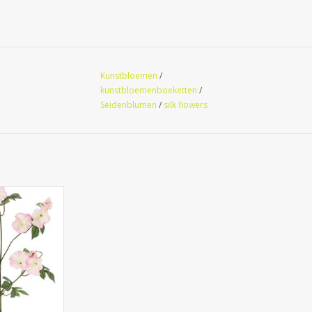
Kunstbloemen
/
kunstbloemenboeketten
/
Seidenblumen
/
silk flowers
lvulaceae, 15
aves, 63 cm