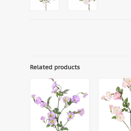
Related products
131799LA - Convolvulaceae, 15
131799WR - Convo
flowers, 14 leaves, 63 cm
flowers, 14 le