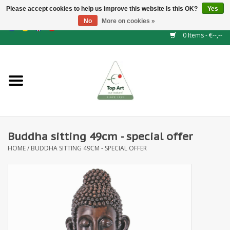
Please accept cookies to help us improve this website Is this OK?
Yes
No
More on cookies »
EUR
/
GBP
/
CHF
/
BGN
/
DKK
/
ISK
/
NOK
0 Items - €--,--
Home
NEW!
Hedge elements
Buddha sitting 49cm - special offer
Floral supplies
HOME
/
BUDDHA SITTING 49CM - SPECIAL OFFER
Artificial flowers
Artificial Plants
Leaf - and Berry branches