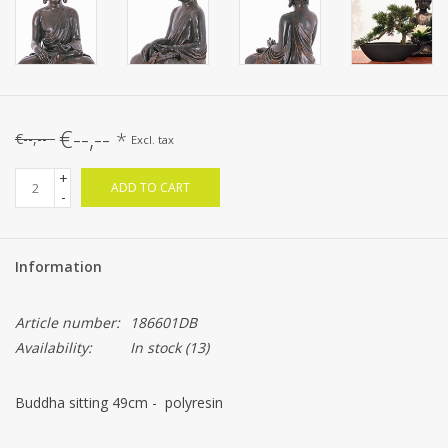
€--,--
*
€--,--
Excl. tax
+
ADD TO CART
-
Information
Article number:
186601DB
Availability:
In stock
(13)
Buddha sitting 49cm - polyresin