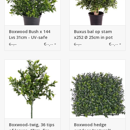
Boxwood Bush x 144
Buxus bal op stam
Lvs 31cm - UV-safe
x252 Ø 25cm in pot
€--,--
€--,--
€--,--
€--,--
*
*
Boxwood-twig, 36 tips
Boxwood hedge