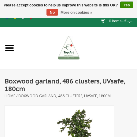
Please accept cookies to help us improve this website Is this OK?
Yes
No
More on cookies »
EUR
/
GBP
/
CHF
/
BGN
/
DKK
/
ISK
/
NOK
0 Items - €--,--
Home
NEW!
Hedge elements
Boxwood garland, 486 clusters, UVsafe,
Floral supplies
180cm
HOME
/
BOXWOOD GARLAND, 486 CLUSTERS, UVSAFE, 180CM
Artificial flowers
Artificial Plants
Leaf - and Berry branches