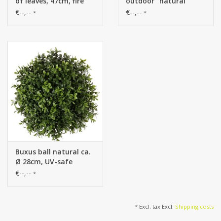
of leaves, 47cm, fire
outdoor "natural"
retardant
element UV-SAFE
€--,--
€--,--
*
*
25*25cm, 300tips -
special offer
Buxus ball natural ca.
Ø 28cm, UV-safe
€--,--
*
* Excl. tax Excl.
Shipping costs