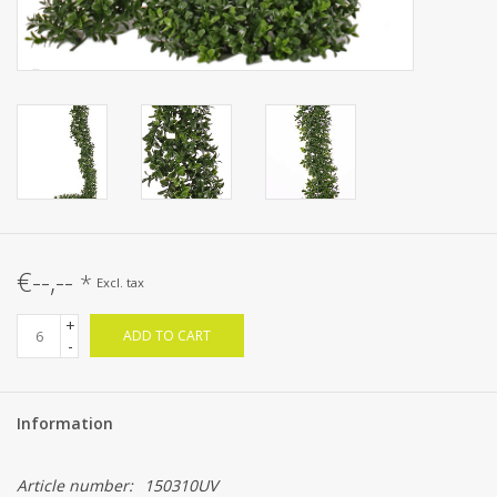
€--,--
*
Excl. tax
+
ADD TO CART
-
Information
Article number:
150310UV