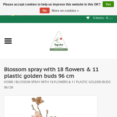
Please accept cookies to help us improve this website Is this OK?
Yes
No
More on cookies »
EUR
/
GBP
/
CHF
/
BGN
/
DKK
/
ISK
/
NOK
0 Items - €--,--
Home
NEW!
Hedge elements
Blossom spray with 18 flowers & 11
Floral supplies
plastic golden buds 96 cm
HOME
/
BLOSSOM SPRAY WITH 18 FLOWERS & 11 PLASTIC GOLDEN BUDS
Artificial flowers
96 CM
Artificial Plants
Leaf - and Berry branches