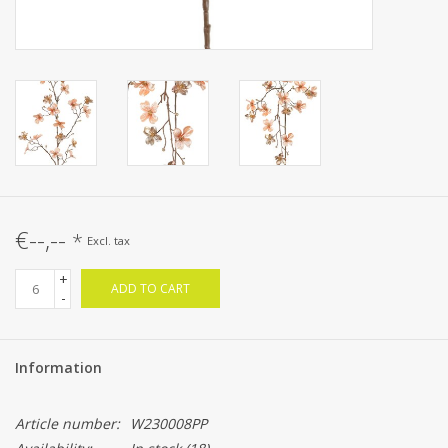
€--,--
*
Excl. tax
+
ADD TO CART
-
Information
Article number:
W230008PP