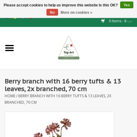
Please accept cookies to help us improve this website Is this OK?
Yes
No
More on cookies »
EUR
/
GBP
/
CHF
/
BGN
/
DKK
/
ISK
/
NOK
0 Items - €--,--
Home
NEW!
Hedge elements
Berry branch with 16 berry tufts & 13
Floral supplies
leaves, 2x branched, 70 cm
HOME
/
BERRY BRANCH WITH 16 BERRY TUFTS & 13 LEAVES, 2X
Artificial flowers
BRANCHED, 70 CM
Artificial Plants
Leaf - and Berry branches