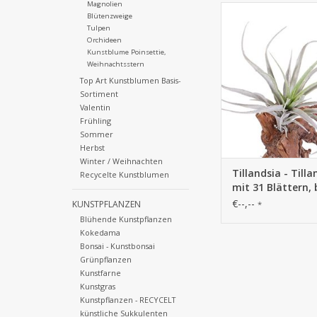
Magnolien
756703GS - Tillan
Blütenzweige
Tillandsien mit 31 
Tulpen
beflockt, 25
Orchideen
Kunstblume Poinsettie,
Weihnachtsstern
Top Art Kunstblumen Basis-
Sortiment
Valentin
Frühling
Sommer
Herbst
Winter / Weihnachten
Tillandsia - Tilla
Recycelte Kunstblumen
mit 31 Blättern, 
25 cm
€--,--
KUNSTPFLANZEN
*
Blühende Kunstpflanzen
Kokedama
Bonsai - Kunstbonsai
Grünpflanzen
Kunstfarne
Kunstgras
Kunstpflanzen - RECYCELT
künstliche Sukkulenten