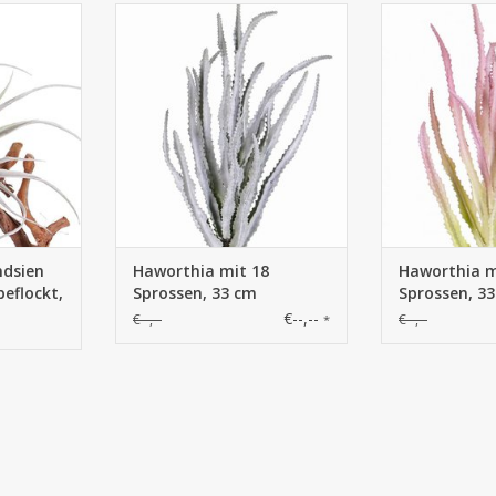
dsia -
758115GS - HaworHaworthia mit
758115LR -Ha
Blättern,
18 Sprossen, 33 cm
Sprosse
 cm
ndsien
Haworthia mit 18
Haworthia m
beflockt,
Sprossen, 33 cm
Sprossen, 3
€--,--
€--,--
€--,--
*