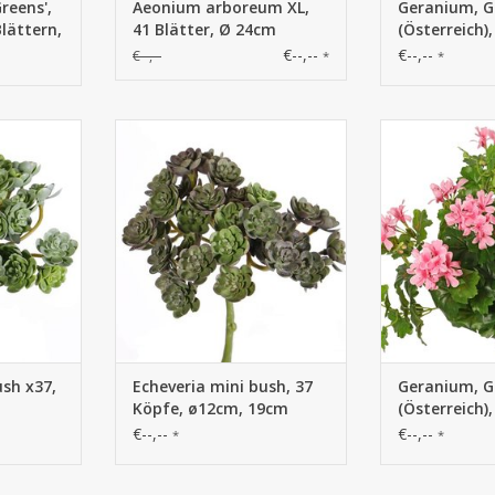
reens',
Aeonium arboreum XL,
Geranium, G
lättern,
41 Blätter, Ø 24cm
(Österreich)
stik, Ø
40cm
€--,--
€--,--
€--,--
*
*
 mini bush
758110RG - Echeveria mini bush,
730879HR - Ge
19cm
37 Köpfe, ø12cm, 19cm
(Österreich)
ush x37,
Echeveria mini bush, 37
Geranium, G
Köpfe, ø12cm, 19cm
(Österreich)
40cm
€--,--
€--,--
*
*