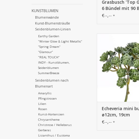
Grasbusch 'Top G
6 Bündel mit 90 B
KUNSTBLUMEN
UV sicher, Vollpla
€--,--
*
Blumenwände
25 cm /H. 38 cm
Kunst-Blumensträuße
Seidenblumen-Linien
758110GR - Echeveria
Earthy Garden
"Winter Glow & Light Metallic"
x37, ø12cm, 
"Spring Dream"
"Glamour"
"REAL TOUCH"
INDY - Kunstblumen,
Seidenblumen
SummerBreeze
Seidenblumen nach
Blumenart
Amaryllis
Pfingstrosen
Lilien
Echeveria mini b
Rosen
ø12cm, 19cm
Kunst-Hortensien
Chrysantheme
€--,--
*
Christrose / Helleborus
Gerberas
Lisianthus / Eustoma