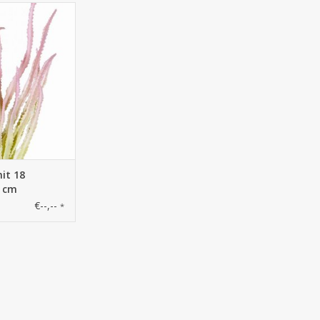
worthia mit 18
n, 33 cm
it 18
3 cm
€--,--
*