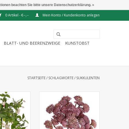
ationen beachten Sie bitte unsere Datenschutzerklärung. »
0 Artikel - €--,--
Mein Konto / Kundenkonto anlegen
BLATT- UND BEERENZWEIGE
KUNSTOBST
STARTSEITE
/
SCHLAGWORTE
/
SUKKULENTEN
uchsie mit 12
758120BU - Sedum
und 36 Blüten (Ø
(Mauerpfeffer), 36 Sedumköpfe,
n & 306 Blättern,
Ø ca. 12 cm, 19 cm
H. 30 cm