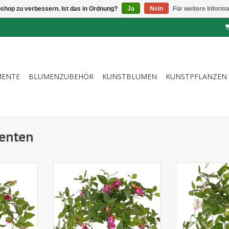
shop zu verbessern. Ist das in Ordnung?
Ja
Nein
Für weitere Inform
MENTE
BLUMENZUBEHÖR
KUNSTBLUMEN
KUNSTPFLANZEN
lenten
e mit 12
730349FU - Fuchsie mit 12
730349WR - F
 Blüten (Ø
Verzweigungen und 36 Blüten (Ø
Verzweigungen 
06 Blättern,
5 cm), 18 Knospen & 306 Blättern,
5 cm), 18 Knospe
 cm
4Ø 45 / H. 30 cm
Ø 45 / 