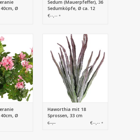
eranie
Sedum (Mauerpfeffer), 36
, 40cm, Ø
Sedumköpfe, Ø ca. 12
cm, 19 cm
€--,--
*
ranium, Geranie
758115RG -Haworthia mit 18
, 40cm, Ø 40cm
Sprossen, 33 cm
eranie
Haworthia mit 18
, 40cm, Ø
Sprossen, 33 cm
€--,--
€--,--
*