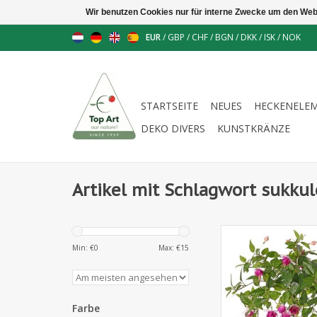
Wir benutzen Cookies nur für interne Zwecke um den Web
EUR
/
GBP
/
CHF
/
BGN
/
DKK
/
ISK
/
NOK
STARTSEITE
NEUES
HECKENELE
DEKO DIVERS
KUNSTKRÄNZE
Artikel mit Schlagwort sukku
730349LP - Fuchsi
Verzweigungen und 36
Min: €
0
Max: €
15
5 cm), 18 Knospen & 3
Ø 45 / H. 30
Farbe