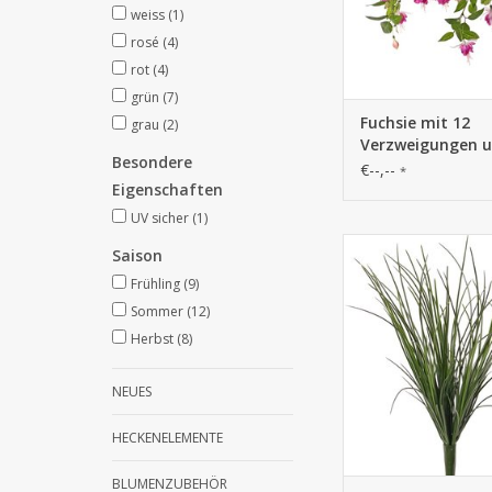
weiss
(1)
rosé
(4)
rot
(4)
grün
(7)
Fuchsie mit 12
grau
(2)
Verzweigungen u
Besondere
Blüten (Ø 5 cm), 
€--,--
*
Knospen & 306 Bl
Eigenschaften
Ø 45 / H. 30 cm
UV sicher
(1)
150797GRUV - Grasb
Saison
Greens', 6 Bündel mit 
Frühling
(9)
UV sicher, Vollplastik,
38 cm
Sommer
(12)
Herbst
(8)
NEUES
HECKENELEMENTE
BLUMENZUBEHÖR