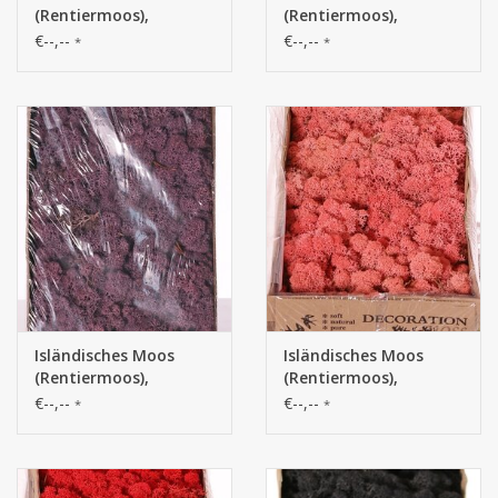
(Rentiermoos),
(Rentiermoos),
Schachtel mit 500 gr
Schachtel mit 500 gr
€--,--
€--,--
*
*
Isländisches Moos
Isländisches Moos
(Rentiermoos),
(Rentiermoos),
Schachtel mit 500 gr
Schachtel mit 500 gr
€--,--
€--,--
*
*