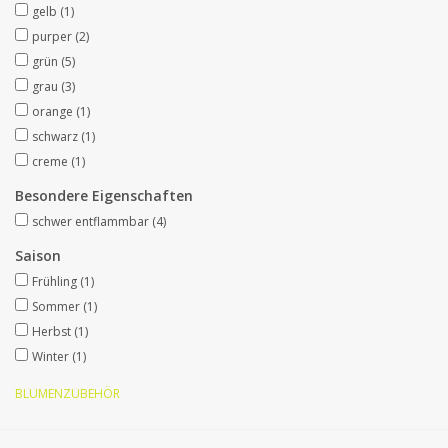
gelb
(1)
purper
(2)
Kunstobst
grün
(5)
grau
(3)
Deko divers
orange
(1)
schwarz
(1)
Kunstkränze
creme
(1)
Besondere Eigenschaften
schwer entflammbar
(4)
Saison
Frühling
(1)
Sommer
(1)
Herbst
(1)
Winter
(1)
BLUMENZUBEHÖR