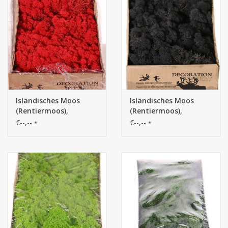
Isländisches Moos
Isländisches Moos
(Rentiermoos),
(Rentiermoos),
Schachtel mit 500 gr
Schachtel mit 500 gr
€--,--
€--,--
*
*