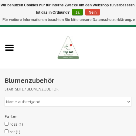
Wir benutzen Cookies nur für interne Zwecke um den Webshop zu verbessern.
Ist das in Ordnung?
Ja
Nein
EUR
/
GBP
/
CHF
/
BGN
/
DKK
/
ISK
/
NOK
Für weitere Informationen beachten Sie bitte unsere Datenschutzerklärung. »
0 Artikel - €--,--
Startseite
Neues
Heckenelemente
Blumenzubehör
Blumenzubehör
STARTSEITE
/
BLUMENZUBEHÖR
Kunstblumen
Kunstpflanzen
Farbe
rosé
(1)
Blatt- und Beerenzweige
rot
(1)