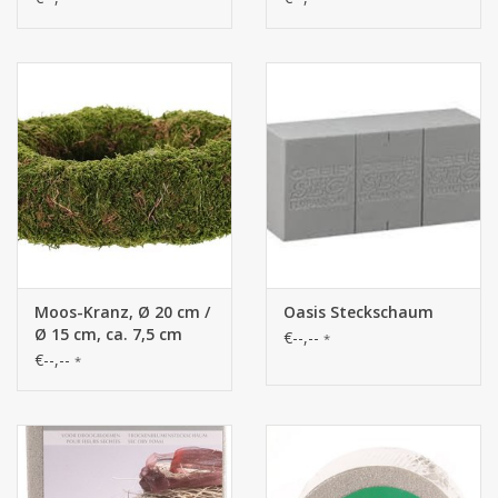
medium green
Moos-Kranz, Ø 20 cm /
Oasis Steckschaum
Ø 15 cm, ca. 7,5 cm
€--,--
*
hoch, Naturprodukt
€--,--
*