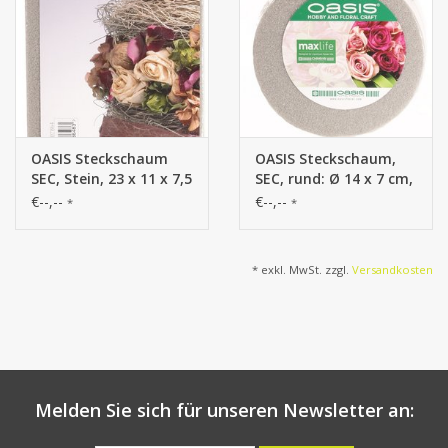
OASIS Steckschaum
OASIS Steckschaum,
SEC, Stein, 23 x 11 x 7,5
SEC, rund: Ø 14 x 7 cm,
cm, per Stück in Folie
je Stck. in Folie
€--,--
€--,--
*
*
* exkl. MwSt. zzgl.
Versandkosten
Melden Sie sich für unseren Newsletter an: