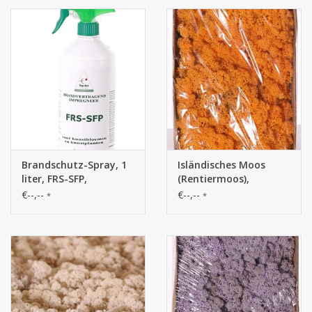
Brandschutz-Spray, 1
Isländisches Moos
liter, FRS-SFP,
(Rentiermoos),
Pumpspray
Schachtel mit 500 gr
€--,--
€--,--
*
*