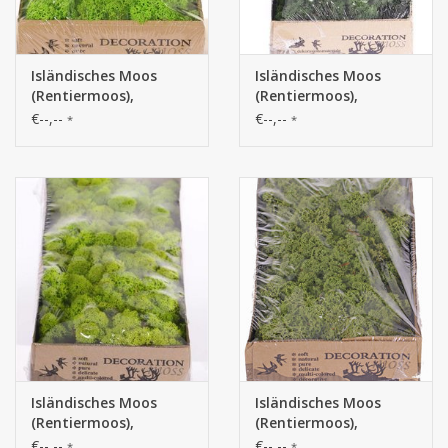
Isländisches Moos
Isländisches Moos
(Rentiermoos),
(Rentiermoos),
Schachtel mit 500 gr
Schachtel mit 500 gr
€--,--
€--,--
*
*
Isländisches Moos
Isländisches Moos
(Rentiermoos),
(Rentiermoos),
Schachtel mit 500 gr
Schachtel mit 500 gr -
€--,--
€--,--
*
*