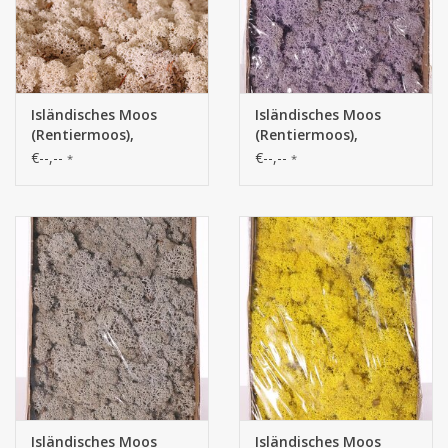
Isländisches Moos
Isländisches Moos
(Rentiermoos),
(Rentiermoos),
Schachtel mit 500 gr
Schachtel mit 500 gr
€--,--
€--,--
*
*
Isländisches Moos
Isländisches Moos