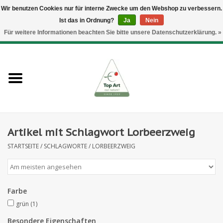
Wir benutzen Cookies nur für interne Zwecke um den Webshop zu verbessern.
Ist das in Ordnung?
Ja
Nein
EUR
/
GBP
/
CHF
/
BGN
/
DKK
/
ISK
/
NOK
Für weitere Informationen beachten Sie bitte unsere Datenschutzerklärung. »
0 Artikel - €--,--
Startseite
Neues
Heckenelemente
Artikel mit Schlagwort Lorbeerzweig
Blumenzubehör
STARTSEITE
/
SCHLAGWORTE
/
LORBEERZWEIG
Kunstblumen
Kunstpflanzen
Farbe
grün
(1)
Blatt- und Beerenzweige
Besondere Eigenschaften