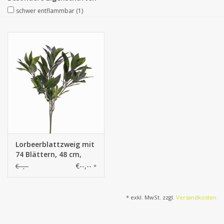
schwer entflammbar
(1)
Kunstobst
Deko divers
Kunstkränze
Lorbeerblattzweig mit
74 Blättern, 48 cm,
schwer entflammbar
€--,--
€--,--
*
* exkl. MwSt. zzgl.
Versandkosten