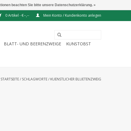
ationen beachten Sie bitte unsere Datenschutzerklärung. »
0 Artikel - €--,--
Mein Konto / Kundenkonto anlegen
BLATT- UND BEERENZWEIGE
KUNSTOBST
STARTSEITE
/
SCHLAGWORTE
/
KUENSTLICHER BLUETENZWEIG