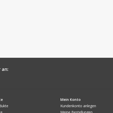
 an:
te
Mein Konto
dukte
Kundenkonto anlegen
te
Meine Bestellungen