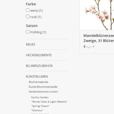
Farbe
weiss
(1)
rosé
(1)
Saison
Frühling
(1)
Mandelblütenzwe
Zweige, 31 Blüte
NEUES
Blattsätze, 73 c
€--,--
*
HECKENELEMENTE
BLUMENZUBEHÖR
KUNSTBLUMEN
Blumenwände
Kunst-Blumensträuße
Seidenblumen-Linien
Earthy Garden
"Winter Glow & Light Metallic"
"Spring Dream"
"Glamour"