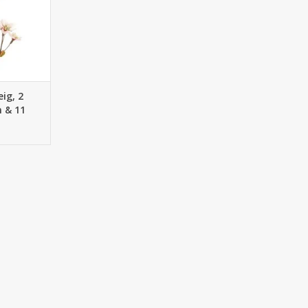
ig, 2
n & 11
m