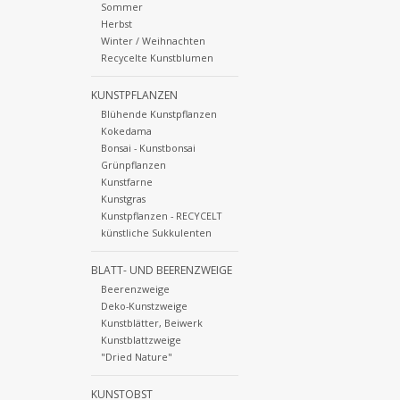
Sommer
Herbst
Winter / Weihnachten
Recycelte Kunstblumen
KUNSTPFLANZEN
Blühende Kunstpflanzen
Kokedama
Bonsai - Kunstbonsai
Grünpflanzen
Kunstfarne
Kunstgras
Kunstpflanzen - RECYCELT
künstliche Sukkulenten
BLATT- UND BEERENZWEIGE
Beerenzweige
Deko-Kunstzweige
Kunstblätter, Beiwerk
Kunstblattzweige
"Dried Nature"
KUNSTOBST