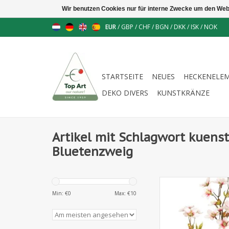
Wir benutzen Cookies nur für interne Zwecke um den Web
EUR
/
GBP
/
CHF
/
BGN
/
DKK
/
ISK
/
NOK
STARTSEITE
NEUES
HECKENELE
DEKO DIVERS
KUNSTKRÄNZE
Artikel mit Schlagwort kuenst
Bluetenzweig
130170WR - Mandelbl
2 Zweige, 31 Blüt
Min: €
0
Max: €
10
Blattsätze, 7