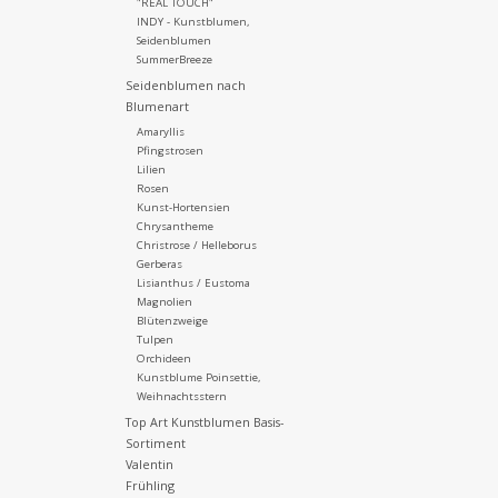
"REAL TOUCH"
INDY - Kunstblumen,
Seidenblumen
SummerBreeze
Seidenblumen nach
Blumenart
Amaryllis
Pfingstrosen
Lilien
Rosen
Kunst-Hortensien
Chrysantheme
Christrose / Helleborus
Gerberas
Lisianthus / Eustoma
Magnolien
Blütenzweige
Tulpen
Orchideen
Kunstblume Poinsettie,
Weihnachtsstern
Top Art Kunstblumen Basis-
Sortiment
Valentin
Frühling