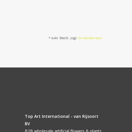
* exkl. MwSt. zzgl.
Versandkosten
Top Art International - van Rijsoort
BV
B2B wholesale artificial flowers & plants