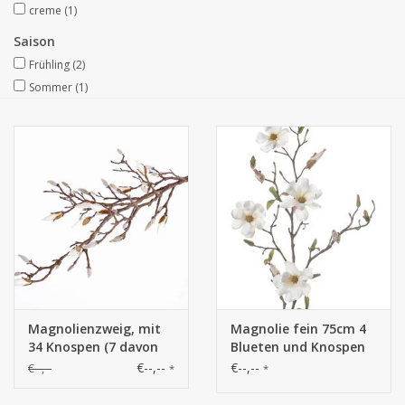
creme
(1)
Kunstobst
Saison
Frühling
(2)
Sommer
(1)
Deko divers
Kunstkränze
Magnolienzweig, mit
Magnolie fein 75cm 4
34 Knospen (7 davon
Blueten und Knospen
offen), 104cm
€--,--
€--,--
€--,--
*
*