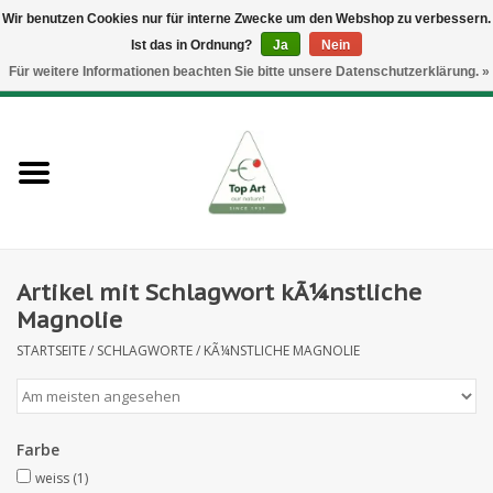
Wir benutzen Cookies nur für interne Zwecke um den Webshop zu verbessern.
Ist das in Ordnung?
Ja
Nein
EUR
/
GBP
/
CHF
/
BGN
/
DKK
/
ISK
/
NOK
Für weitere Informationen beachten Sie bitte unsere Datenschutzerklärung. »
0 Artikel - €--,--
Startseite
Neues
Heckenelemente
Artikel mit Schlagwort kÃ¼nstliche
Blumenzubehör
Magnolie
STARTSEITE
/
SCHLAGWORTE
/
KÃ¼NSTLICHE MAGNOLIE
Kunstblumen
Kunstpflanzen
Farbe
Blatt- und Beerenzweige
weiss
(1)