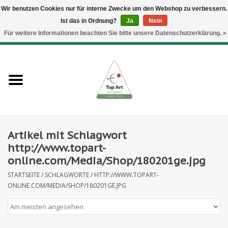
Wir benutzen Cookies nur für interne Zwecke um den Webshop zu verbessern.
Ist das in Ordnung?
Ja
Nein
EUR
/
GBP
/
CHF
/
BGN
/
DKK
/
ISK
/
NOK
Für weitere Informationen beachten Sie bitte unsere Datenschutzerklärung. »
0 Artikel - €--,--
Startseite
Neues
Heckenelemente
Artikel mit Schlagwort
Blumenzubehör
http://www.topart-
online.com/Media/Shop/180201ge.jpg
Kunstblumen
STARTSEITE
/
SCHLAGWORTE
/
HTTP://WWW.TOPART-
ONLINE.COM/MEDIA/SHOP/180201GE.JPG
Kunstpflanzen
Blatt- und Beerenzweige