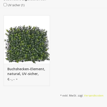
UV sicher
(1)
Kunstobst
Deko divers
Kunstkränze
Buchshecken-Element,
natural, UV-sicher,
25*25cm, 300tips -
€--,--
*
Sonderpreis
* exkl. MwSt. zzgl.
Versandkosten