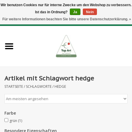
Wir benutzen Cookies nur für interne Zwecke um den Webshop zu verbessern.
Ist das in Ordnung?
Ja
Nein
EUR
/
GBP
/
CHF
/
BGN
/
DKK
/
ISK
/
NOK
Für weitere Informationen beachten Sie bitte unsere Datenschutzerklärung. »
0 Artikel - €--,--
Startseite
Neues
Heckenelemente
Artikel mit Schlagwort hedge
Blumenzubehör
STARTSEITE
/
SCHLAGWORTE
/
HEDGE
Kunstblumen
Kunstpflanzen
Farbe
grün
(1)
Blatt- und Beerenzweige
Besondere Eigenschaften