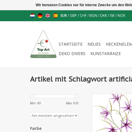
Wir benutzen Cookies nur für interne Zwecke um den Web
EUR
/
GBP
/
CHF
/
BGN
/
DKK
/
ISK
/
NOK
STARTSEITE
NEUES
HECKENELE
DEKO DIVERS
KUNSTKRÄNZE
Artikel mit Schlagwort artificia
130952PA - Lilie 'Spide
(Spinnenlilie) verzwe
Min: €
0
Max: €
10
Blüten & 24 Blätte
Farbe