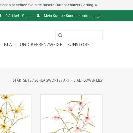
ationen beachten Sie bitte unsere Datenschutzerklärung. »
0 Artikel - €--,--
Mein Konto / Kundenkonto anlegen
BLATT- UND BEERENZWEIGE
KUNSTOBST
STARTSEITE
/
SCHLAGWORTE
/
ARTIFICIAL FLOWER LILY
'Spider' (Lycoris)
130952LR - Lilie 'Spider' (Lycoris)
verzweigt, mit 6
(Spinnenlilie) verzweigt, mit 6
lättern, 94 cm
Blüten & 24 Blättern, 94 cm