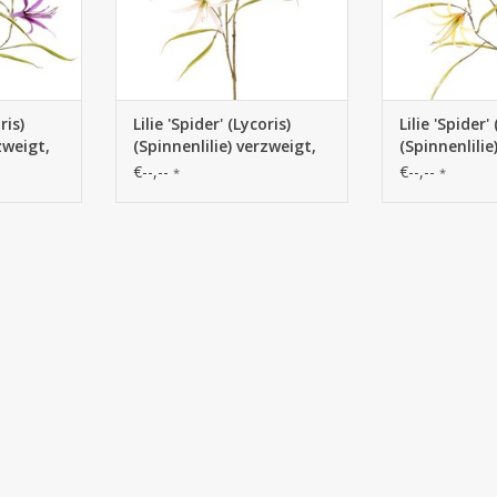
ris)
Lilie 'Spider' (Lycoris)
Lilie 'Spider'
zweigt,
(Spinnenlilie) verzweigt,
(Spinnenlilie
4
mit 6 Blüten & 24
mit 6 Blüten
€--,--
€--,--
*
*
Blättern, 94 cm
Blättern, 94