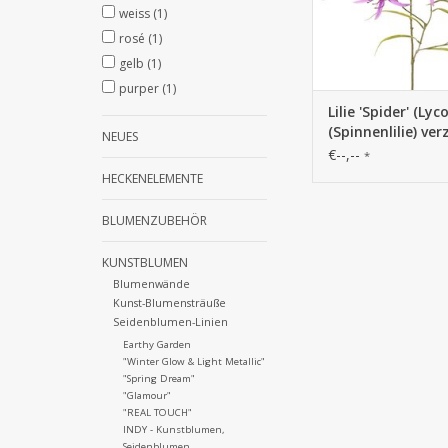
weiss
(1)
rosé
(1)
gelb
(1)
purper
(1)
Lilie 'Spider' (Lyco
(Spinnenlilie) ver
NEUES
mit 6 Blüten & 2
€--,--
*
Blättern, 94 cm
HECKENELEMENTE
BLUMENZUBEHÖR
KUNSTBLUMEN
Blumenwände
Kunst-Blumensträuße
Seidenblumen-Linien
Earthy Garden
"Winter Glow & Light Metallic"
"Spring Dream"
"Glamour"
"REAL TOUCH"
INDY - Kunstblumen,
Seidenblumen