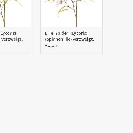
 (Lycoris)
Lilie 'Spider' (Lycoris)
) verzweigt,
(Spinnenlilie) verzweigt,
 & 24
mit 6 Blüten & 24
€--,--
*
 cm
Blättern, 94 cm