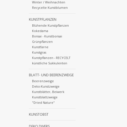
Winter / Weihnachten
Recycelte Kunstblumen
KUNSTPFLANZEN
Blühende Kunstpflanzen
Kokedama
Bonsai - Kunstbonsai
Grünpflanzen
Kunstfarne
Kunstgras
Kunstpflanzen - RECYCELT
künstliche Sukkulenten
BLATT- UND BEERENZWEIGE
Beerenzweige
Deko-Kunstzweige
Kunstblätter, Beiwerk
Kunstblattzweige
"Dried Nature"
KUNSTOBST
DEKO DIVERS