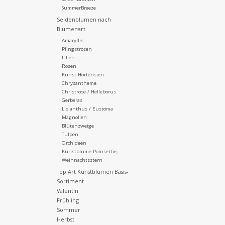
SummerBreeze
Seidenblumen nach
Blumenart
Amaryllis
Pfingstrosen
Lilien
Rosen
Kunst-Hortensien
Chrysantheme
Christrose / Helleborus
Gerberas
Lisianthus / Eustoma
Magnolien
Blütenzweige
Tulpen
Orchideen
Kunstblume Poinsettie,
Weihnachtsstern
Top Art Kunstblumen Basis-
Sortiment
Valentin
Frühling
Sommer
Herbst