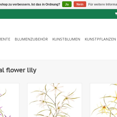
shop zu verbessern. Ist das in Ordnung?
Ja
Nein
Für weitere Inform
MENTE
BLUMENZUBEHÖR
KUNSTBLUMEN
KUNSTPFLANZEN
l flower lily
r' (Lycoris)
130952WG - Lilie 'Spider' (Lycoris)
130952GO - Lilie 
igt, mit 6
(Spinnenlilie) verzweigt, mit 6
(Spinnenlilie) 
rn, 94 cm
Blüten & 24 Blättern, 94 cm
Blüten & 24 B