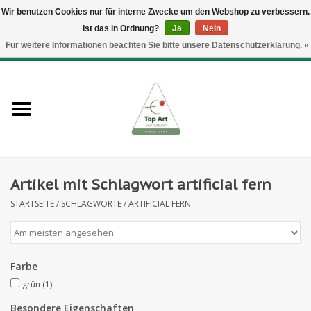
Wir benutzen Cookies nur für interne Zwecke um den Webshop zu verbessern.
Ist das in Ordnung?
Ja
Nein
EUR
/
GBP
/
CHF
/
BGN
/
DKK
/
ISK
/
NOK
Für weitere Informationen beachten Sie bitte unsere Datenschutzerklärung. »
0 Artikel - €--,--
Startseite
Neues
Heckenelemente
Artikel mit Schlagwort artificial fern
Blumenzubehör
STARTSEITE
/
SCHLAGWORTE
/
ARTIFICIAL FERN
Kunstblumen
Kunstpflanzen
Farbe
grün
(1)
Blatt- und Beerenzweige
Besondere Eigenschaften