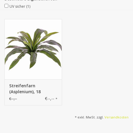
UV sicher
(1)
Kunstobst
Deko divers
Kunstkränze
Streifenfarn
(Asplenium), 18
Blätter, 73cm
€--,--
€--,--
*
* exkl. MwSt. zzgl.
Versandkosten