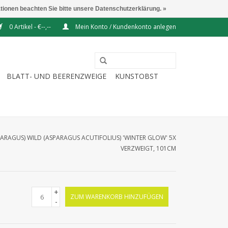
ationen beachten Sie bitte unsere Datenschutzerklärung. »
0 Artikel - €--,--
Mein Konto / Kundenkonto anlegen
BLATT- UND BEERENZWEIGE
KUNSTOBST
ARAGUS) WILD (ASPARAGUS ACUTIFOLIUS) 'WINTER GLOW' 5X
VERZWEIGT, 101CM
+
ZUM WARENKORB HINZUFÜGEN
-