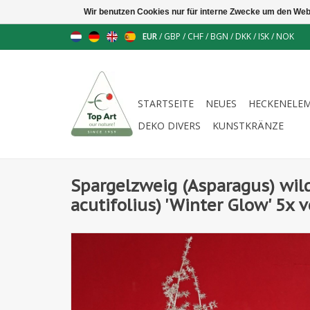
Wir benutzen Cookies nur für interne Zwecke um den Web
EUR
/
GBP
/
CHF
/
BGN
/
DKK
/
ISK
/
NOK
STARTSEITE
NEUES
HECKENELE
DEKO DIVERS
KUNSTKRÄNZE
Spargelzweig (Asparagus) wil
acutifolius) 'Winter Glow' 5x 