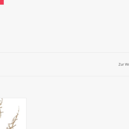
Zur Wu
pargelzweig
d (Asparagus
nter Glow' 5x
m - hellgold