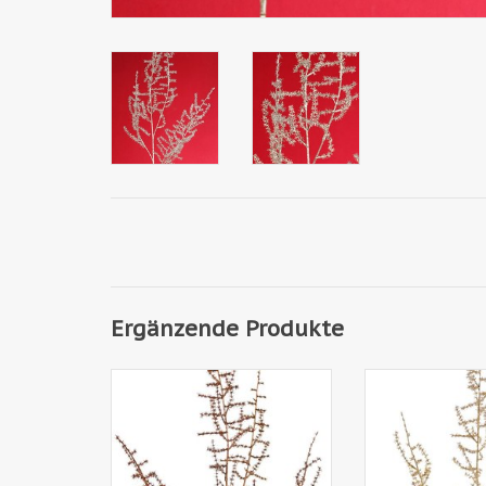
Ergänzende Produkte
W220020CO - Spargelzweig
W220020LG - S
(Asparagus) wild (Asparagus
(Asparagus) wil
acutifolius) 'Winter Glow' 5x
acutifolius) 'Wi
verzweigt, 101cm
verzweigt, 101c