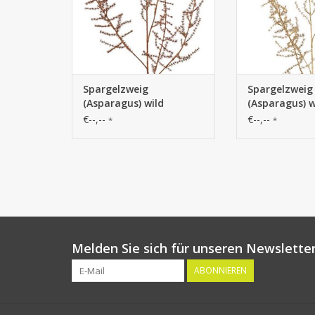
Spargelzweig
Spargelzweig
(Asparagus) wild
(Asparagus) w
(Asparagus acutifolius)
(Asparagus ac
€--,--
€--,--
*
*
'Winter Glow' 5x
'Winter Glow'
verzweigt, 101cm
verzweigt, 10
hellgold
Melden Sie sich für unseren Newsletter
ABONNIEREN