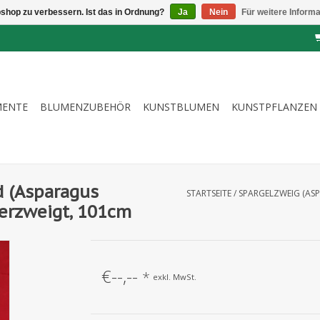
shop zu verbessern. Ist das in Ordnung?
Ja
Nein
Für weitere Inform
MENTE
BLUMENZUBEHÖR
KUNSTBLUMEN
KUNSTPFLANZEN
d (Asparagus
STARTSEITE
/
SPARGELZWEIG (ASP
verzweigt, 101cm
€--,--
*
exkl. MwSt.