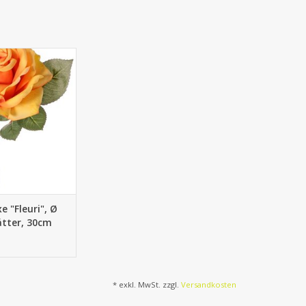
- Rose de luxe
cm, 5 Blätter, 30cm
e "Fleuri", Ø
ätter, 30cm
* exkl. MwSt. zzgl.
Versandkosten