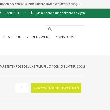
ationen beachten Sie bitte unsere Datenschutzerklärung. »
0 Artikel - €--,--
Mein Konto / Kundenkonto anlegen
BLATT- UND BEERENZWEIGE
KUNSTOBST
TARTSEITE
/
ROSE DE LUXE "FLEURI", Ø 12CM, 5 BLÄTTER, 30CM
+
ZUM WARENKORB HINZUFÜGEN
-