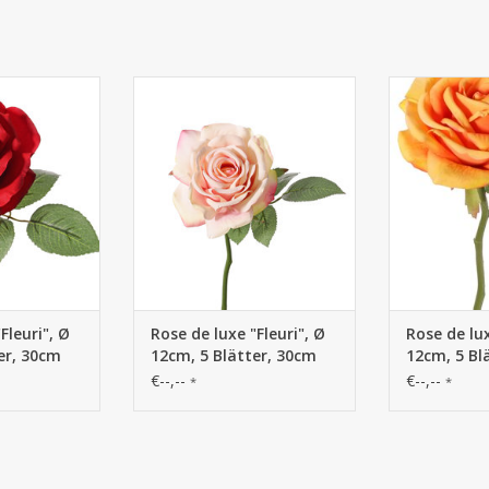
se de luxe
131380ZR - Rose de luxe
131380OR 
5 Blätter, 30cm
"Fleuri", Ø 12cm, 5 Blätter, 30cm
"Fleuri", Ø 12
Fleuri", Ø
Rose de luxe "Fleuri", Ø
Rose de lux
er, 30cm
12cm, 5 Blätter, 30cm
12cm, 5 Bl
€--,--
€--,--
*
*