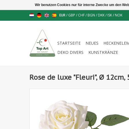
Wir benutzen Cookies nur für interne Zwecke um den Web
EUR
/
GBP
/
CHF
/
BGN
/
DKK
/
ISK
/
NOK
STARTSEITE
NEUES
HECKENELE
DEKO DIVERS
KUNSTKRÄNZE
Rose de luxe "Fleuri", Ø 12cm, 