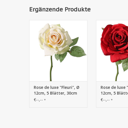
Ergänzende Produkte
131380LM - Rose de luxe
131380RO - Ro
"Fleuri", Ø 12cm, 5 Blätter, 30cm
"Fleuri", Ø 12cm, 
Rose de luxe "Fleuri", Ø
Rose de luxe "
12cm, 5 Blätter, 30cm
12cm, 5 Blätt
€--,--
€--,--
*
*