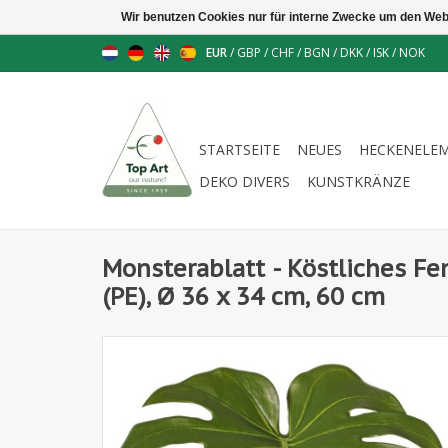
Wir benutzen Cookies nur für interne Zwecke um den Web
EUR
/
GBP
/
CHF
/
BGN
/
DKK
/
ISK
/
NOK
STARTSEITE
NEUES
HECKENELE
DEKO DIVERS
KUNSTKRÄNZE
Monsterablatt - Köstliches Fens
(PE), Ø 36 x 34 cm, 60 cm