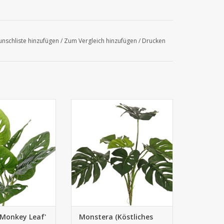
nschliste hinzufügen
/
Zum Vergleich hinzufügen
/
Drucken
Monstera 'Monkey
711424GRUV - Monstera
erzweigungen, 7
(Köstliches Fensterblatt) 8
 30cm, H. 30cm
Blätter, H. 75 cm, UV sicher
'Monkey Leaf'
Monstera (Köstliches