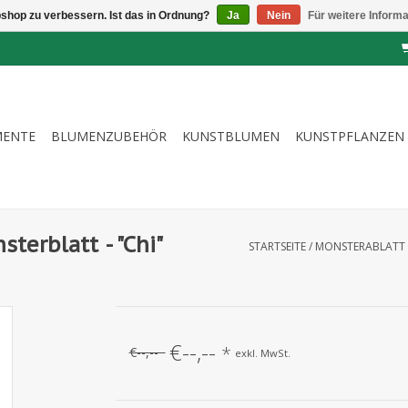
shop zu verbessern. Ist das in Ordnung?
Ja
Nein
Für weitere Inform
MENTE
BLUMENZUBEHÖR
KUNSTBLUMEN
KUNSTPFLANZEN
terblatt - "Chi"
STARTSEITE
/
MONSTERABLATT - 
€--,--
*
€--,--
exkl. MwSt.