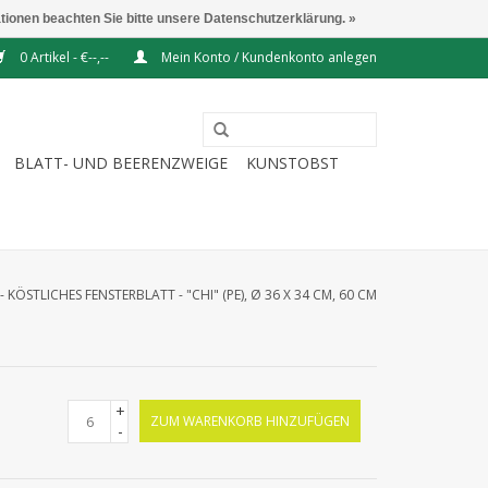
ationen beachten Sie bitte unsere Datenschutzerklärung. »
0 Artikel - €--,--
Mein Konto / Kundenkonto anlegen
BLATT- UND BEERENZWEIGE
KUNSTOBST
KÖSTLICHES FENSTERBLATT - "CHI" (PE), Ø 36 X 34 CM, 60 CM
+
ZUM WARENKORB HINZUFÜGEN
-