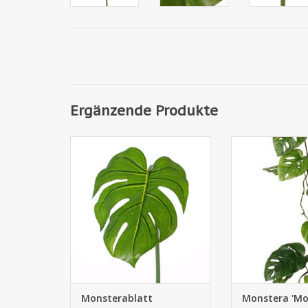
Ergänzende Produkte
154020 - Monsterablatt
154100GR - Mons
"Naturals" (PE), medium,
Leaf' Girlande, 19
ø20*25cm, 55cm
Monsterablatt
Monstera 'Mo