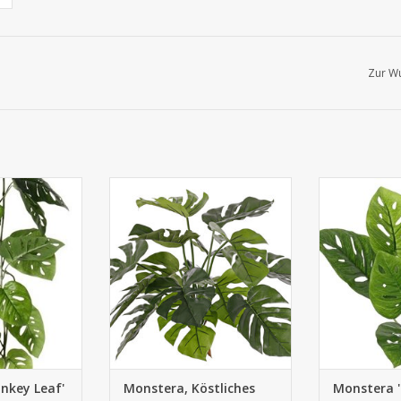
Zur Wu
tera 'Monkey
711422FRUV - Monstera,
711421GR - 
 Blätter, 115cm
Köstliches Fensterblatt, 15
Leaf' , 3 V
Blätter, schwer entflammbar &
Blätter, Ø
UV sicher, 40 cm
nkey Leaf'
Monstera, Köstliches
Monstera 