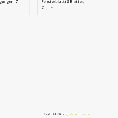
igungen, 7
Fensterblatt) 8 Blätter,
 30cm, H.
H. 75 cm, UV sicher
€--,--
*
* exkl. MwSt. zzgl.
Versandkosten