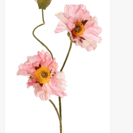
Kunstobst
Deko divers
Kunstkränze