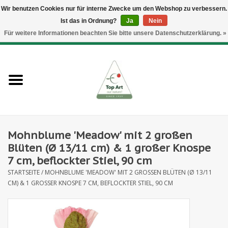
Wir benutzen Cookies nur für interne Zwecke um den Webshop zu verbessern.
Ist das in Ordnung?
Ja
Nein
EUR
/
GBP
/
CHF
/
BGN
/
DKK
/
ISK
/
NOK
Für weitere Informationen beachten Sie bitte unsere Datenschutzerklärung. »
0 Artikel - €--,--
Startseite
Neues
Heckenelemente
Mohnblume 'Meadow' mit 2 großen
Blumenzubehör
Blüten (Ø 13/11 cm) & 1 großer Knospe
7 cm, beflockter Stiel, 90 cm
Kunstblumen
STARTSEITE
/
MOHNBLUME 'MEADOW' MIT 2 GROSSEN BLÜTEN (Ø 13/11 C
M) & 1 GROSSER KNOSPE 7 CM, BEFLOCKTER STIEL, 90 CM
Kunstpflanzen
Blatt- und Beerenzweige