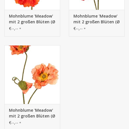
Mohnblume 'Meadow'
Mohnblume 'Meadow'
mit 2 großen Blüten (Ø
mit 2 großen Blüten (Ø
13/11 cm) & 1 großer
13/11 cm) & 1 großer
€--,--
€--,--
*
*
Knospe 7 cm,
Knospe 7 cm,
beflockter Stiel, 90 cm
beflockter tiel, 90 cm
Mohnblume 'Meadow'
mit 2 großen Blüten (Ø
13/11 cm) & 1 großer
€--,--
*
Knospe 7 cm,