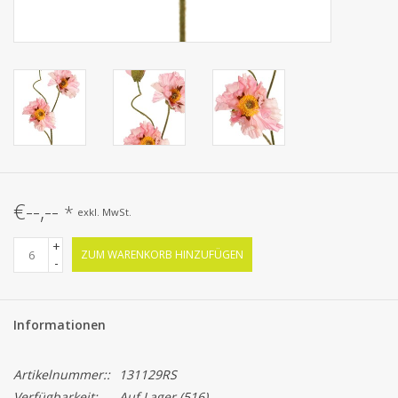
€--,--
*
exkl. MwSt.
+
ZUM WARENKORB HINZUFÜGEN
-
Informationen
Artikelnummer::
131129RS
Verfügbarkeit:
Auf Lager
(516)