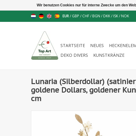
Wir benutzen Cookies nur für interne Zwecke um den Web
EUR
/
GBP
/
CHF
/
BGN
/
DKK
/
ISK
/
NOK
STARTSEITE
NEUES
HECKENELE
DEKO DIVERS
KUNSTKRÄNZE
Lunaria (Silberdollar) (satinie
goldene Dollars, goldener Kuns
cm