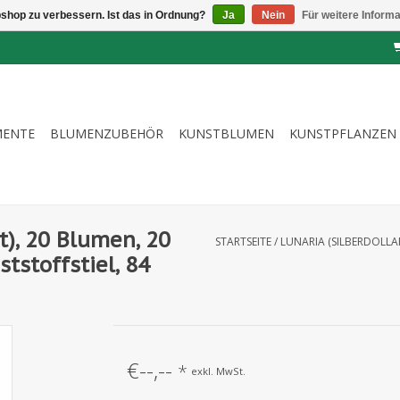
shop zu verbessern. Ist das in Ordnung?
Ja
Nein
Für weitere Inform
MENTE
BLUMENZUBEHÖR
KUNSTBLUMEN
KUNSTPFLANZEN
rt), 20 Blumen, 20
STARTSEITE
/
LUNARIA (SILBERDOLLA
tstoffstiel, 84
€--,--
*
exkl. MwSt.