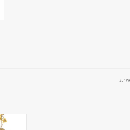
Zur Wu
 Lunaria
atiniert), 20
ene Dollars,