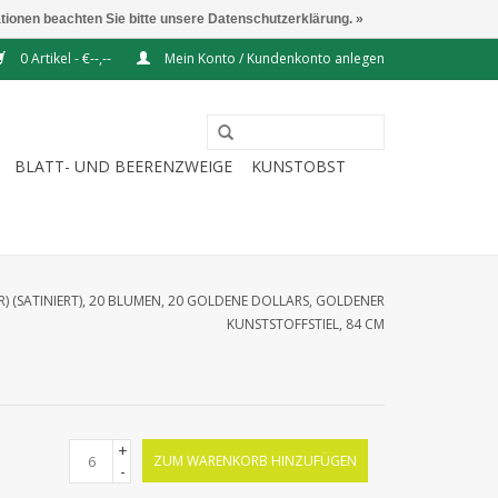
ationen beachten Sie bitte unsere Datenschutzerklärung. »
0 Artikel - €--,--
Mein Konto / Kundenkonto anlegen
BLATT- UND BEERENZWEIGE
KUNSTOBST
R) (SATINIERT), 20 BLUMEN, 20 GOLDENE DOLLARS, GOLDENER
KUNSTSTOFFSTIEL, 84 CM
+
ZUM WARENKORB HINZUFÜGEN
-