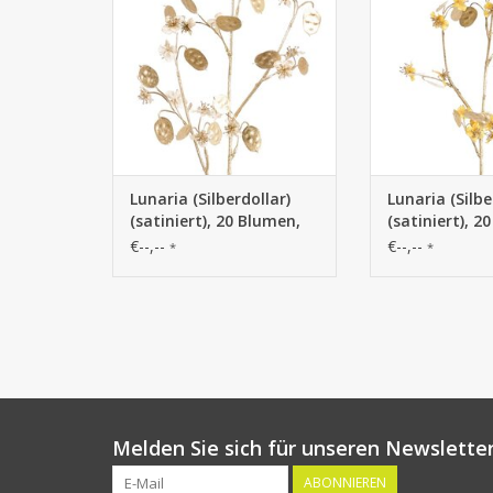
goldener Kunststoffstiel, 84 cm
goldener Kunststo
Lunaria (Silberdollar)
Lunaria (Silbe
(satiniert), 20 Blumen,
(satiniert), 2
20 goldene Dollars,
20 goldene Do
€--,--
€--,--
*
*
goldener
goldener
Kunststoffstiel, 84 cm
Kunststoffsti
Melden Sie sich für unseren Newsletter
ABONNIEREN