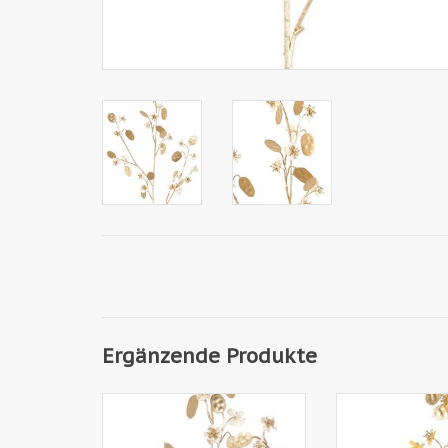
Ergänzende Produkte
W230006BE - Lunaria
W230006GG -
(Silberdollar) (satiniert), 20
(Silberdollar) (s
Blumen, 20 goldene Dollars,
Blumen, 20 gold