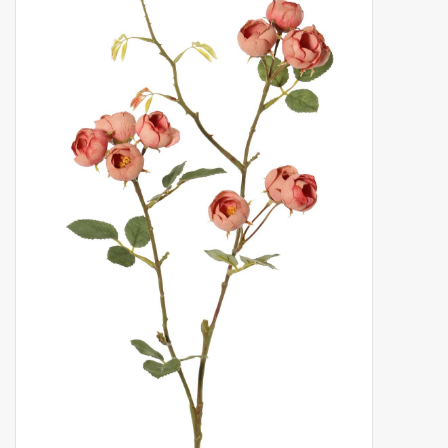
Kunstobst
Deko divers
Kunstkränze