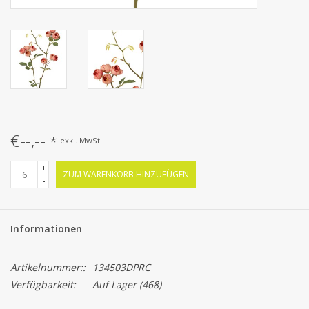
€--,--
*
exkl. MwSt.
+
ZUM WARENKORB HINZUFÜGEN
-
Informationen
Artikelnummer::
134503DPRC
Verfügbarkeit:
Auf Lager
(468)