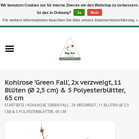
Wir benutzen Cookies nur für interne Zwecke um den Webshop zu verbessern.
Ist das in Ordnung?
Ja
Nein
EUR
/
GBP
/
CHF
/
BGN
/
DKK
/
ISK
/
NOK
Für weitere Informationen beachten Sie bitte unsere Datenschutzerklärung. »
0 Artikel - €--,--
Startseite
Neues
Heckenelemente
Kohlrose 'Green Fall', 2x verzweigt, 11
Blumenzubehör
Blüten (Ø 2,5 cm) & 5 Polyesterblätter,
65 cm
Kunstblumen
STARTSEITE
/
KOHLROSE 'GREEN FALL', 2X VERZWEIGT, 11 BLÜTEN (Ø 2,5
CM) & 5 POLYESTERBLÄTTER, 65 CM
Kunstpflanzen
Blatt- und Beerenzweige