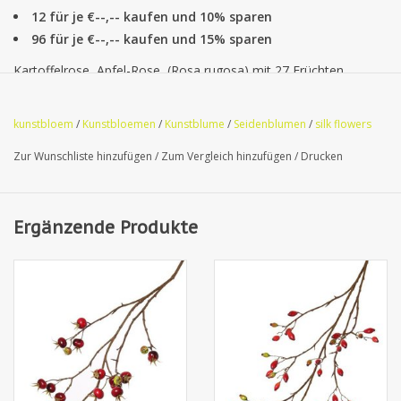
12 für je €--,-- kaufen und 10% sparen
96 für je €--,-- kaufen und 15% sparen
Kartoffelrose, Apfel-Rose, (Rosa rugosa) mit 27 Früchten,
110cm
kunstbloem
/
Kunstbloemen
/
Kunstblume
/
Seidenblumen
/
silk flowers
Zur Wunschliste hinzufügen
/
Zum Vergleich hinzufügen
/
Drucken
Ergänzende Produkte