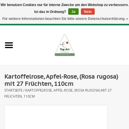
Wir benutzen Cookies nur für interne Zwecke um den Webshop zu verbessern.
Ist das in Ordnung?
Ja
Nein
EUR
/
GBP
/
CHF
/
BGN
/
DKK
/
ISK
/
NOK
Für weitere Informationen beachten Sie bitte unsere Datenschutzerklärung. »
0 Artikel - €--,--
Startseite
Neues
Heckenelemente
Kartoffelrose, Apfel-Rose, (Rosa rugosa)
Blumenzubehör
mit 27 Früchten, 110cm
STARTSEITE
/
KARTOFFELROSE, APFEL-ROSE, (ROSA RUGOSA) MIT 27
Kunstblumen
FRÜCHTEN, 110CM
Kunstpflanzen
Blatt- und Beerenzweige