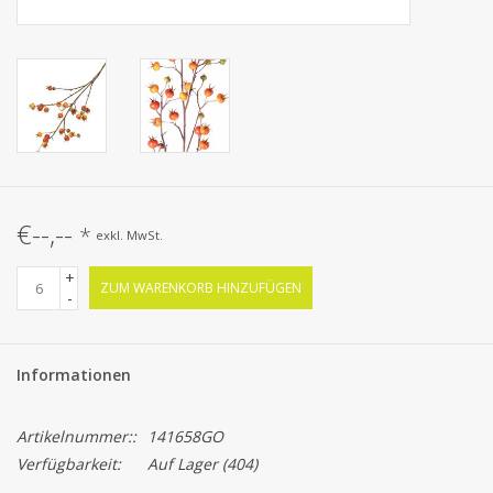
€--,--
*
exkl. MwSt.
+
ZUM WARENKORB HINZUFÜGEN
-
Informationen
Artikelnummer::
141658GO
Verfügbarkeit:
Auf Lager
(404)