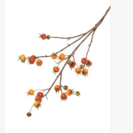
Kunstobst
Deko divers
Kunstkränze