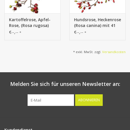
Kartoffelrose, Apfel-
Hundsrose, Heckenrose
Rose, (Rosa rugosa)
(Rosa canina) mit 41
mit 27 Früchten,
Früchten, 109cm
€--,--
€--,--
*
*
110cm
* exkl. MwSt. zzgl.
Versandkosten
Melden Sie sich für unseren Newsletter an:
ABONNIEREN
Kundendienst